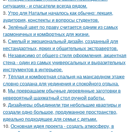
ситуациях - и спасатели всегда рядом.
3.
Утро для Натальи началось как обычно: лекция,
аудитория, конспекты и вопросы студентов.
4.
Зелёный цвет по праву считается одним из самых
гармоничных и комфортных для жизни.
5.
Смелый и эмоциональный дизайн, созданный для
нестандартных, ярких и общительных экстравертов.
6.
Независимо от общего стиля оформления, акцентная
стена - один из самых универсальных и выразительных
инструментов в интерьере.
7.
Тёплая и комфортная спальня на мансардном этаже
словно создана для уединения и спокойного отдыха.
8.
Мы превращаем обычные деревянные заготовки в
невероятный шахматный стол ручной работы.
9.
Дизайнеры объединили три небольшие квартиры и
создали одно большое, продуманное пространство,
идеально подходящее для семьи с детьми.
10.
Основная идея проекта - создать атмосферу, в