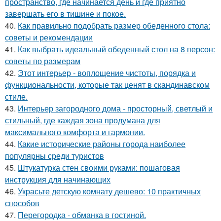
пространство, где начинается день и где приятно
завершать его в тишине и покое.
40.
Как правильно подобрать размер обеденного стола:
советы и рекомендации
41.
Как выбрать идеальный обеденный стол на 8 персон:
советы по размерам
42.
Этот интерьер - воплощение чистоты, порядка и
функциональности, которые так ценят в скандинавском
стиле.
43.
Интерьер загородного дома - просторный, светлый и
стильный, где каждая зона продумана для
максимального комфорта и гармонии.
44.
Какие исторические районы города наиболее
популярны среди туристов
45.
Штукатурка стен своими руками: пошаговая
инструкция для начинающих
46.
Украсьте детскую комнату дешево: 10 практичных
способов
47.
Перегородка - обманка в гостиной.