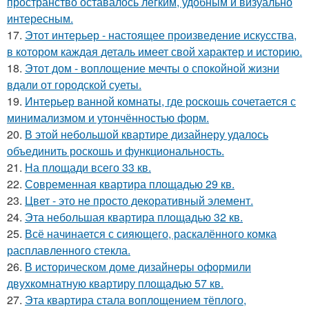
пространство оставалось лёгким, удобным и визуально
интересным.
17.
Этот интерьер - настоящее произведение искусства,
в котором каждая деталь имеет свой характер и историю.
18.
Этот дом - воплощение мечты о спокойной жизни
вдали от городской суеты.
19.
Интерьер ванной комнаты, где роскошь сочетается с
минимализмом и утончённостью форм.
20.
В этой небольшой квартире дизайнеру удалось
объединить роскошь и функциональность.
21.
На площади всего 33 кв.
22.
Современная квартира площадью 29 кв.
23.
Цвет - это не просто декоративный элемент.
24.
Эта небольшая квартира площадью 32 кв.
25.
Всё начинается с сияющего, раскалённого комка
расплавленного стекла.
26.
В историческом доме дизайнеры оформили
двухкомнатную квартиру площадью 57 кв.
27.
Эта квартира стала воплощением тёплого,