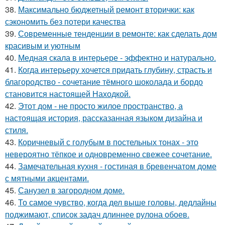
38.
Максимально бюджетный ремонт вторички: как
сэкономить без потери качества
39.
Современные тенденции в ремонте: как сделать дом
красивым и уютным
40.
Медная скала в интерьере - эффектно и натурально.
41.
Когда интерьеру хочется придать глубину, страсть и
благородство - сочетание тёмного шоколада и бордо
становится настоящей Находкой.
42.
Этот дом - не просто жилое пространство, а
настоящая история, рассказанная языком дизайна и
стиля.
43.
Коричневый с голубым в постельных тонах - это
невероятно тёпкое и одновременно свежее сочетание.
44.
Замечательная кухня - гостиная в бревенчатом доме
с мятными акцентами.
45.
Санузел в загородном доме.
46.
То самое чувство, когда дел выше головы, дедлайны
поджимают, список задач длиннее рулона обоев.