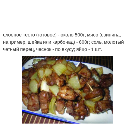
слоеное тесто (готовое) - около 500г; мясо (свинина,
например, шейка или карбонад) - 600г; соль, молотый
четный перец, чеснок - по вкусу; яйцо - 1 шт.