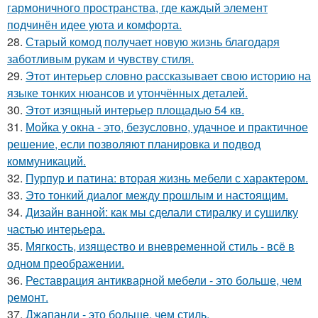
гармоничного пространства, где каждый элемент
подчинён идее уюта и комфорта.
28.
Старый комод получает новую жизнь благодаря
заботливым рукам и чувству стиля.
29.
Этот интерьер словно рассказывает свою историю на
языке тонких нюансов и утончённых деталей.
30.
Этот изящный интерьер площадью 54 кв.
31.
Мойка у окна - это, безусловно, удачное и практичное
решение, если позволяют планировка и подвод
коммуникаций.
32.
Пурпур и патина: вторая жизнь мебели с характером.
33.
Это тонкий диалог между прошлым и настоящим.
34.
Дизайн ванной: как мы сделали стиралку и сушилку
частью интерьера.
35.
Мягкость, изящество и вневременной стиль - всё в
одном преображении.
36.
Реставрация антикварной мебели - это больше, чем
ремонт.
37.
Джапанди - это больше, чем стиль.