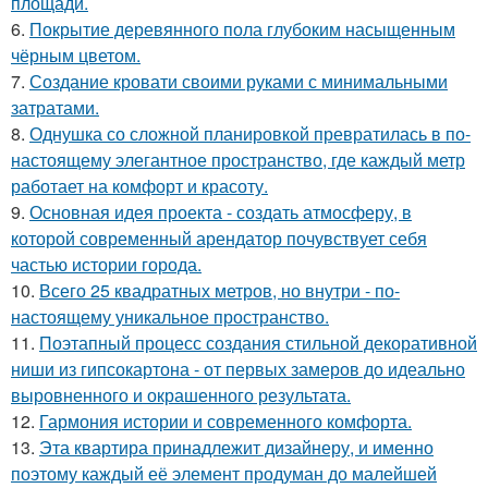
площади.
6.
Покрытие деревянного пола глубоким насыщенным
чёрным цветом.
7.
Создание кровати своими руками с минимальными
затратами.
8.
Однушка со сложной планировкой превратилась в по-
настоящему элегантное пространство, где каждый метр
работает на комфорт и красоту.
9.
Основная идея проекта - создать атмосферу, в
которой современный арендатор почувствует себя
частью истории города.
10.
Всего 25 квадратных метров, но внутри - по-
настоящему уникальное пространство.
11.
Поэтапный процесс создания стильной декоративной
ниши из гипсокартона - от первых замеров до идеально
выровненного и окрашенного результата.
12.
Гармония истории и современного комфорта.
13.
Эта квартира принадлежит дизайнеру, и именно
поэтому каждый её элемент продуман до малейшей