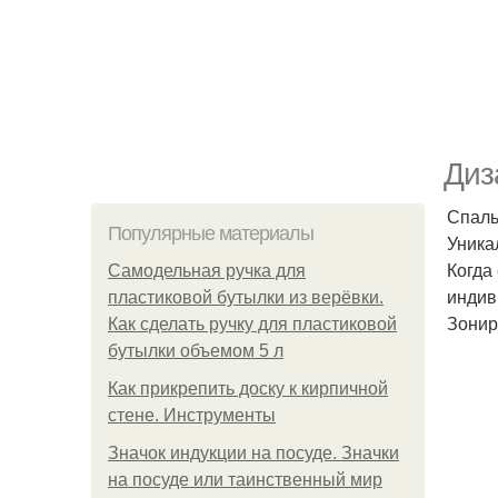
Диз
Спаль
Популярные материалы
Уника
Когда
Самодельная ручка для
индив
пластиковой бутылки из верёвки.
Зонир
Как сделать ручку для пластиковой
бутылки объемом 5 л
Как прикрепить доску к кирпичной
стене. Инструменты
Значок индукции на посуде. Значки
на посуде или таинственный мир