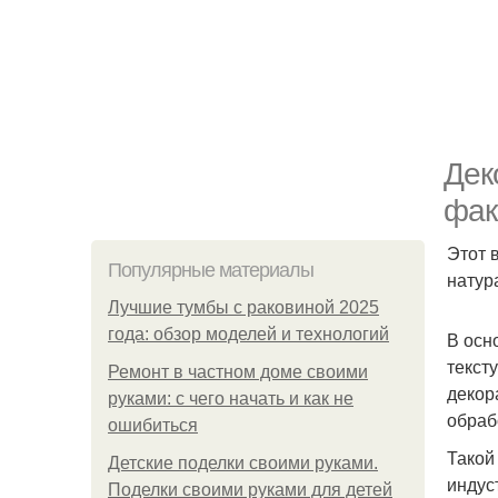
Дек
фак
Этот 
Популярные материалы
натур
Лучшие тумбы с раковиной 2025
года: обзор моделей и технологий
В осн
текст
Ремонт в частном доме своими
декор
руками: с чего начать и как не
обраб
ошибиться
Такой
Детские поделки своими руками.
индус
Поделки своими руками для детей