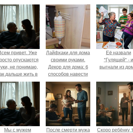
Всем привет. Уже
Лайфхаки для дома
Её назвали
росто опускаются
своими руками.
"Гулящей" - 
уки, не понимаю,
Декор для дома: 6
выгнали из дом
ак дальше жить в
способов навести
этой ситуации.
красоту
Мы с мужем
После смерти мужа
Скоро ребёнку 1