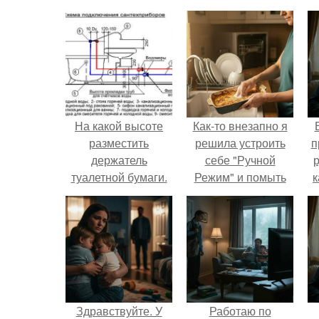
На какой высоте
Как-то внезапно я
разместить
решила устроить
п
держатель
себе "Ручной
р
туалетной бумаги.
Режим" и помыть
к
на какой высоте
посуду без помощи
вешать
техники.
бумагодержатель в
туалете
Здравствуйте. У
Работаю по