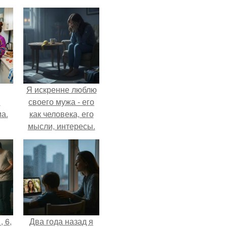
Я искренне люблю
и
своего мужа - его
а.
как человека, его
мысли, интересы.
, 6,
Два года назад я