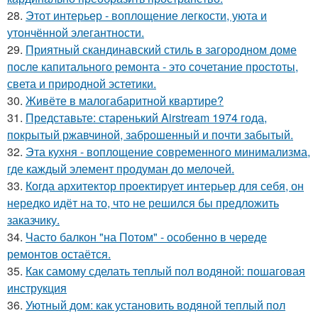
28.
Этот интерьер - воплощение легкости, уюта и
утончённой элегантности.
29.
Приятный скандинавский стиль в загородном доме
после капитального ремонта - это сочетание простоты,
света и природной эстетики.
30.
Живёте в малогабаритной квартире?
31.
Представьте: старенький Airstream 1974 года,
покрытый ржавчиной, заброшенный и почти забытый.
32.
Эта кухня - воплощение современного минимализма,
где каждый элемент продуман до мелочей.
33.
Когда архитектор проектирует интерьер для себя, он
нередко идёт на то, что не решился бы предложить
заказчику.
34.
Часто балкон "на Потом" - особенно в череде
ремонтов остаётся.
35.
Как самому сделать теплый пол водяной: пошаговая
инструкция
36.
Уютный дом: как установить водяной теплый пол