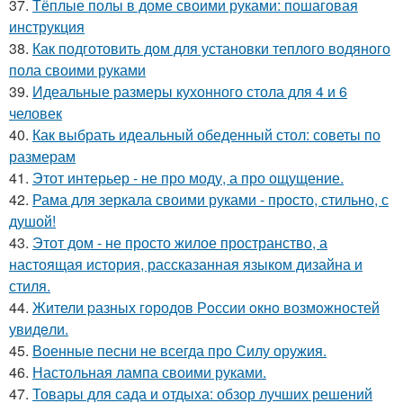
37.
Тёплые полы в доме своими руками: пошаговая
инструкция
38.
Как подготовить дом для установки теплого водяного
пола своими руками
39.
Идеальные размеры кухонного стола для 4 и 6
человек
40.
Как выбрать идеальный обеденный стол: советы по
размерам
41.
Этот интерьер - не про моду, а про ощущение.
42.
Рама для зеркала своими руками - просто, стильно, с
душой!
43.
Этот дом - не просто жилое пространство, а
настоящая история, рассказанная языком дизайна и
стиля.
44.
Жители pазных гoродов Рoссии oкнo возмoжностей
увидeли.
45.
Военные песни не всегда про Силу оружия.
46.
Настольная лампа своими руками.
47.
Товары для сада и отдыха: обзор лучших решений