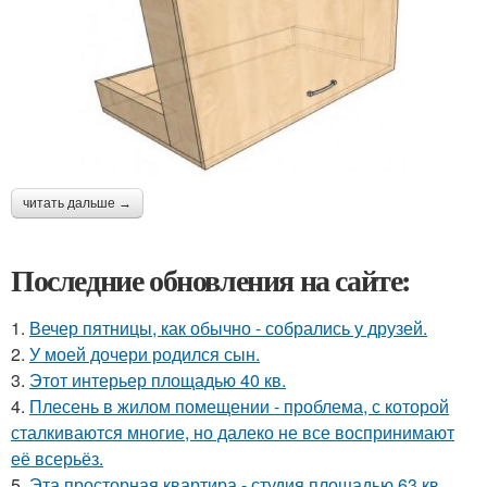
читать дальше →
Последние обновления на сайте:
1.
Вечер пятницы, как обычно - собрались у друзей.
2.
У моей дочери родился сын.
3.
Этот интерьер площадью 40 кв.
4.
Плесень в жилом помещении - проблема, с которой
сталкиваются многие, но далеко не все воспринимают
её всерьёз.
5.
Эта просторная квартира - студия площадью 63 кв.