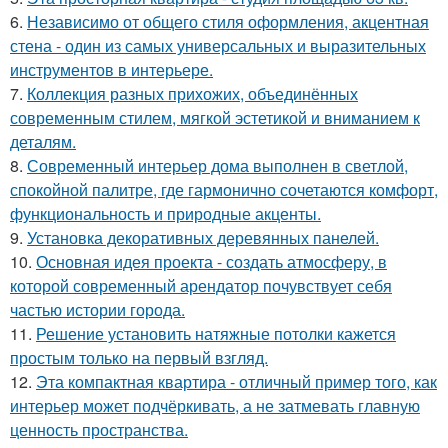
6.
Независимо от общего стиля оформления, акцентная
стена - один из самых универсальных и выразительных
инструментов в интерьере.
7.
Коллекция разных прихожих, объединённых
современным стилем, мягкой эстетикой и вниманием к
деталям.
8.
Современный интерьер дома выполнен в светлой,
спокойной палитре, где гармонично сочетаются комфорт,
функциональность и природные акценты.
9.
Установка декоративных деревянных панелей.
10.
Основная идея проекта - создать атмосферу, в
которой современный арендатор почувствует себя
частью истории города.
11.
Решение установить натяжные потолки кажется
простым только на первый взгляд.
12.
Эта компактная квартира - отличный пример того, как
интерьер может подчёркивать, а не затмевать главную
ценность пространства.