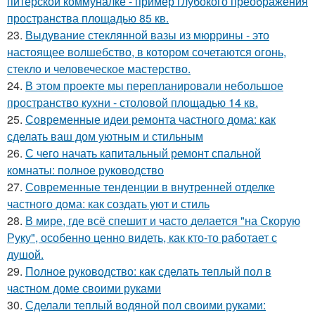
питерской коммуналке - пример глубокого преображения
пространства площадью 85 кв.
23.
Выдувание стеклянной вазы из мюррины - это
настоящее волшебство, в котором сочетаются огонь,
стекло и человеческое мастерство.
24.
В этом проекте мы перепланировали небольшое
пространство кухни - столовой площадью 14 кв.
25.
Современные идеи ремонта частного дома: как
сделать ваш дом уютным и стильным
26.
С чего начать капитальный ремонт спальной
комнаты: полное руководство
27.
Современные тенденции в внутренней отделке
частного дома: как создать уют и стиль
28.
В мире, где всё спешит и часто делается "на Скорую
Руку", особенно ценно видеть, как кто-то работает с
душой.
29.
Полное руководство: как сделать теплый пол в
частном доме своими руками
30.
Сделали теплый водяной пол своими руками: