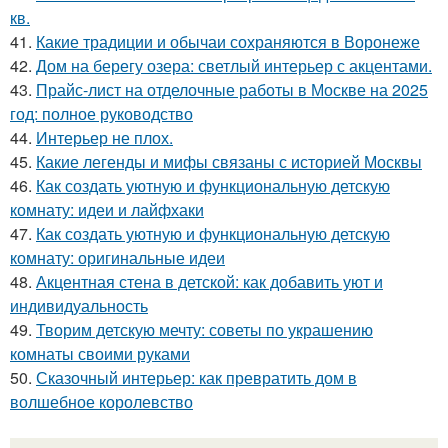
кв.
41.
Какие традиции и обычаи сохраняются в Воронеже
42.
Дом на берегу озера: светлый интерьер с акцентами.
43.
Прайс-лист на отделочные работы в Москве на 2025
год: полное руководство
44.
Интерьер не плох.
45.
Какие легенды и мифы связаны с историей Москвы
46.
Как создать уютную и функциональную детскую
комнату: идеи и лайфхаки
47.
Как создать уютную и функциональную детскую
комнату: оригинальные идеи
48.
Акцентная стена в детской: как добавить уют и
индивидуальность
49.
Творим детскую мечту: советы по украшению
комнаты своими руками
50.
Сказочный интерьер: как превратить дом в
волшебное королевство