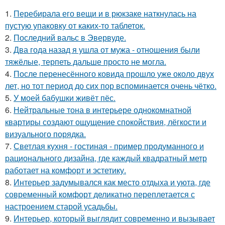
1.
Перебирала его вещи и в рюкзаке наткнулась на
пустую упаковку от каких-то таблеток.
2.
Последний вальс в Эвервуде.
3.
Два года назад я ушла от мужа - отношения были
тяжёлые, терпеть дальше просто не могла.
4.
После перенесённого ковида прошло уже около двух
лет, но тот период до сих пор вспоминается очень чётко.
5.
У моей бабушки живёт пёс.
6.
Нейтральные тона в интерьере однокомнатной
квартиры создают ощущение спокойствия, лёгкости и
визуального порядка.
7.
Светлая кухня - гостиная - пример продуманного и
рационального дизайна, где каждый квадратный метр
работает на комфорт и эстетику.
8.
Интерьер задумывался как место отдыха и уюта, где
современный комфорт деликатно переплетается с
настроением старой усадьбы.
9.
Интерьер, который выглядит современно и вызывает