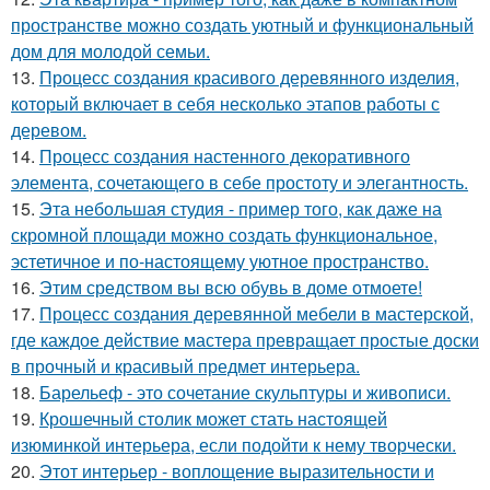
пространстве можно создать уютный и функциональный
дом для молодой семьи.
13.
Процесс создания красивого деревянного изделия,
который включает в себя несколько этапов работы с
деревом.
14.
Процесс создания настенного декоративного
элемента, сочетающего в себе простоту и элегантность.
15.
Эта небольшая студия - пример того, как даже на
скромной площади можно создать функциональное,
эстетичное и по-настоящему уютное пространство.
16.
Этим средством вы всю обувь в доме отмоете!
17.
Процесс создания деревянной мебели в мастерской,
где каждое действие мастера превращает простые доски
в прочный и красивый предмет интерьера.
18.
Барельеф - это сочетание скульптуры и живописи.
19.
Крошечный столик может стать настоящей
изюминкой интерьера, если подойти к нему творчески.
20.
Этот интерьер - воплощение выразительности и