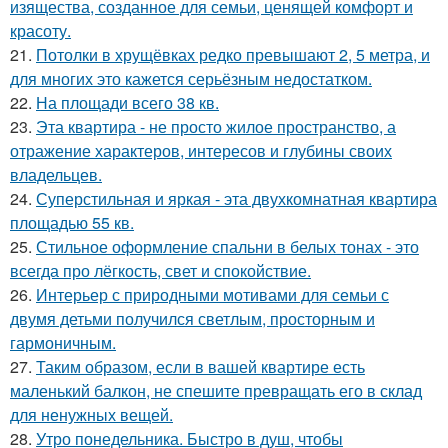
изящества, созданное для семьи, ценящей комфорт и
красоту.
21.
Потолки в хрущёвках редко превышают 2, 5 метра, и
для многих это кажется серьёзным недостатком.
22.
На площади всего 38 кв.
23.
Эта квартира - не просто жилое пространство, а
отражение характеров, интересов и глубины своих
владельцев.
24.
Суперстильная и яркая - эта двухкомнатная квартира
площадью 55 кв.
25.
Стильное оформление спальни в белых тонах - это
всегда про лёгкость, свет и спокойствие.
26.
Интерьер с природными мотивами для семьи с
двумя детьми получился светлым, просторным и
гармоничным.
27.
Таким образом, если в вашей квартире есть
маленький балкон, не спешите превращать его в склад
для ненужных вещей.
28.
Утро понедельника. Быстро в душ, чтобы