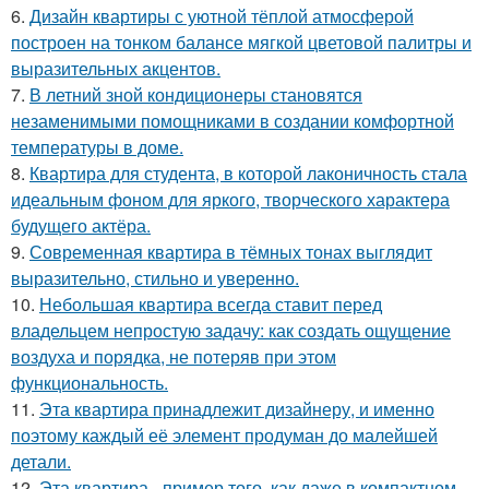
6.
Дизайн квартиры с уютной тёплой атмосферой
построен на тонком балансе мягкой цветовой палитры и
выразительных акцентов.
7.
В летний зной кондиционеры становятся
незаменимыми помощниками в создании комфортной
температуры в доме.
8.
Квартира для студента, в которой лаконичность стала
идеальным фоном для яркого, творческого характера
будущего актёра.
9.
Современная квартира в тёмных тонах выглядит
выразительно, стильно и уверенно.
10.
Небольшая квартира всегда ставит перед
владельцем непростую задачу: как создать ощущение
воздуха и порядка, не потеряв при этом
функциональность.
11.
Эта квартира принадлежит дизайнеру, и именно
поэтому каждый её элемент продуман до малейшей
детали.
12.
Эта квартира - пример того, как даже в компактном