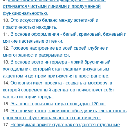
отличается чистыми линиями и продуманной
функциональностью.
10.
Это искусство баланс между эстетикой и
практичностью находить.
11.
В основе оформления - белый, кремовый, бежевый и
мягкие пастельные оттенки.
12.
Розовое настроение во всей своей глубине и
многогранности раскрывается.
13.
В основе всего интерьера - яркий брусничный
холодильник, который стал главным визуальным
акцентом и центром притяжения в пространстве.
14.
Основная идея проекта - создать атмосферу, в
которой современный арендатор почувствует себя
частью истории города.
15.
Эта просторная квартира площадью 120 кв.
16.
Это пример того, как можно объединить элегантность
прошлого с функциональностью настоящего.
17.
Невидимая архитектура: как создаются отдельные