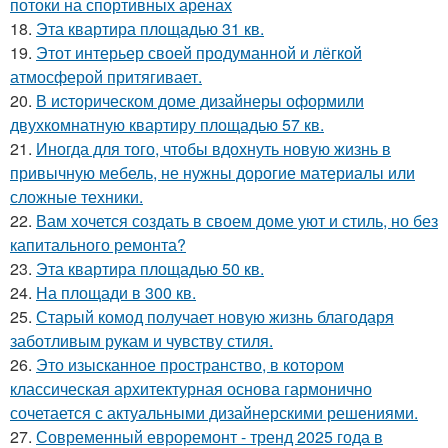
потоки на спортивных аренах
18.
Эта квартира площадью 31 кв.
19.
Этот интерьер своей продуманной и лёгкой
атмосферой притягивает.
20.
В историческом доме дизайнеры оформили
двухкомнатную квартиру площадью 57 кв.
21.
Иногда для того, чтобы вдохнуть новую жизнь в
привычную мебель, не нужны дорогие материалы или
сложные техники.
22.
Вам хочется создать в своем доме уют и стиль, но без
капитального ремонта?
23.
Эта квартира площадью 50 кв.
24.
На площади в 300 кв.
25.
Старый комод получает новую жизнь благодаря
заботливым рукам и чувству стиля.
26.
Это изысканное пространство, в котором
классическая архитектурная основа гармонично
сочетается с актуальными дизайнерскими решениями.
27.
Современный евроремонт - тренд 2025 года в