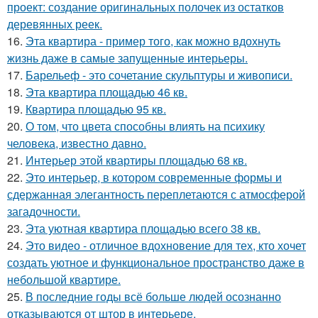
проект: создание оригинальных полочек из остатков
деревянных реек.
16.
Эта квартира - пример того, как можно вдохнуть
жизнь даже в самые запущенные интерьеры.
17.
Барельеф - это сочетание скульптуры и живописи.
18.
Эта квартира площадью 46 кв.
19.
Квартира площадью 95 кв.
20.
О том, что цвета способны влиять на психику
человека, известно давно.
21.
Интерьер этой квартиры площадью 68 кв.
22.
Это интерьер, в котором современные формы и
сдержанная элегантность переплетаются с атмосферой
загадочности.
23.
Эта уютная квартира площадью всего 38 кв.
24.
Это видео - отличное вдохновение для тех, кто хочет
создать уютное и функциональное пространство даже в
небольшой квартире.
25.
В последние годы всё больше людей осознанно
отказываются от штор в интерьере.