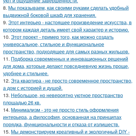
уют и ощущение завершённости.
8.
Мы показываем, как своими руками сделать удобный
выдвижной боковой шкаф для хранения.
9.
Этот интерьер - настоящее произведение искусства, в
котором каждая деталь имеет свой характер и историю.
10.
Этот проект - пример того, как можно создать
универсальное, стильное и функциональное
пространство, подходящее для самых разных жильцов.
11.
Подборка современных и инновационных решений
для дома, которые делают повседневную жизнь проще,
удобнее и стильнее.
12.
Эта квартира - не просто современное пространство,
а дом с историей и душой.
13.
Небольшое, но невероятно уютное пространство
площадью 26 кв.
14.
Минимализм - это не просто стиль оформления
интерьера, а философия, основанная на принципах
порядка, функциональности и отказа от излишеств.
15.
Мы демонстрируем креативный и экологичный DIY -