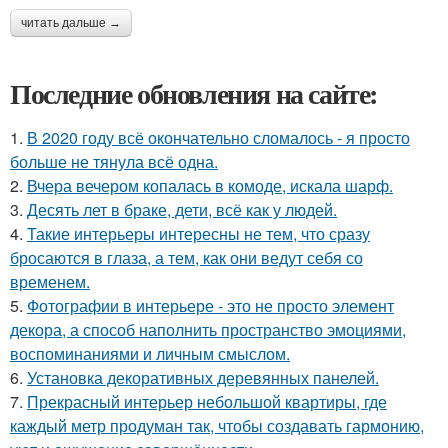
читать дальше →
Последние обновления на сайте:
1.
В 2020 году всё окончательно сломалось - я просто
больше не тянула всё одна.
2.
Вчера вечером копалась в комоде, искала шарф.
3.
Десять лет в браке, дети, всё как у людей.
4.
Такие интерьеры интересны не тем, что сразу
бросаются в глаза, а тем, как они ведут себя со
временем.
5.
Фотографии в интерьере - это не просто элемент
декора, а способ наполнить пространство эмоциями,
воспоминаниями и личным смыслом.
6.
Установка декоративных деревянных панелей.
7.
Прекрасный интерьер небольшой квартиры, где
каждый метр продуман так, чтобы создавать гармонию,