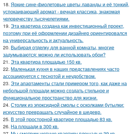
18.
Яркие сине-фиолетовые цветы лаванды и её тонкий,
успокаивающий аромат - вечная классика, знакомая
человечеству тысячелетиями.
19.
Эта квартира создана как инвестиционный проект,
поэтому при её оформлении дизайнер ориентировался
на универсальность и актуальность.
20.
Выбирая отделку для ванной комнаты, многие
задумываются: можно ли использовать обои?
21.
Эта квартира площадью 150 кв.
22.
Маленькая кухня в наших представлениях часто
ассоциируется с теснотой и неудобством.
23.
Эти апартаменты стали примером того, как даже на
небольшой площади можно создать стильное и
функциональное пространство для жизни.
24.
Столик из эпоксидной смолы с осколками бутылки:
искусство превращать случайное в шедевр.
25.
В этой просторной квартире площадью 83 кв.
26.
На площади в 300 кв.
27.
Мы смотрим уютную квартиру площадью 39 кв.