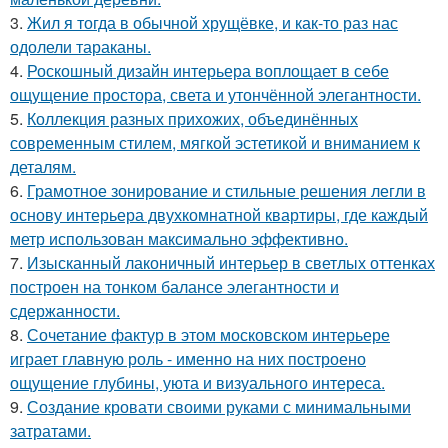
3.
Жил я тогда в обычной хрущёвке, и как-то раз нас
одолели тараканы.
4.
Роскошный дизайн интерьера воплощает в себе
ощущение простора, света и утончённой элегантности.
5.
Коллекция разных прихожих, объединённых
современным стилем, мягкой эстетикой и вниманием к
деталям.
6.
Грамотное зонирование и стильные решения легли в
основу интерьера двухкомнатной квартиры, где каждый
метр использован максимально эффективно.
7.
Изысканный лаконичный интерьер в светлых оттенках
построен на тонком балансе элегантности и
сдержанности.
8.
Сочетание фактур в этом московском интерьере
играет главную роль - именно на них построено
ощущение глубины, уюта и визуального интереса.
9.
Создание кровати своими руками с минимальными
затратами.