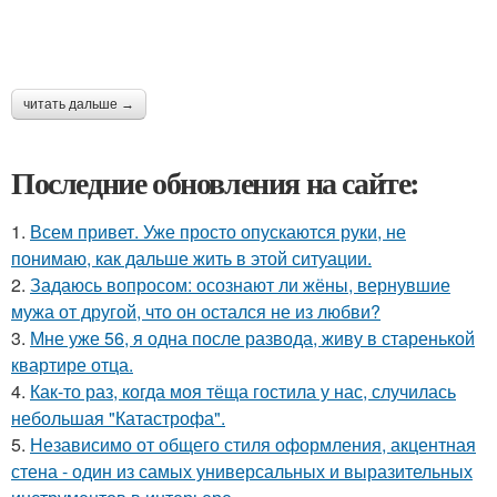
читать дальше →
Последние обновления на сайте:
1.
Всем привет. Уже просто опускаются руки, не
понимаю, как дальше жить в этой ситуации.
2.
Задаюсь вопросом: осознают ли жёны, вернувшие
мужа от другой, что он остался не из любви?
3.
Мне уже 56, я одна после развода, живу в старенькой
квартире отца.
4.
Как-то раз, когда моя тёща гостила у нас, случилась
небольшая "Катастрофа".
5.
Независимо от общего стиля оформления, акцентная
стена - один из самых универсальных и выразительных