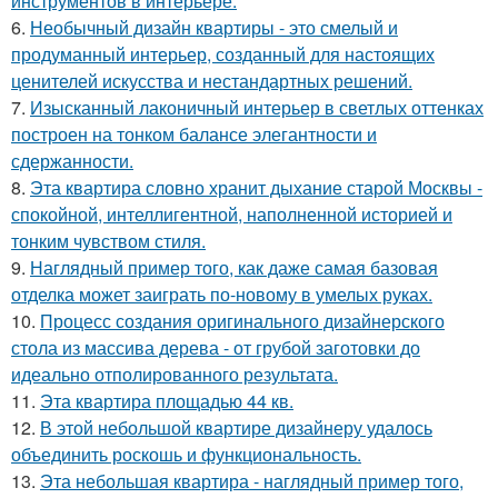
инструментов в интерьере.
6.
Необычный дизайн квартиры - это смелый и
продуманный интерьер, созданный для настоящих
ценителей искусства и нестандартных решений.
7.
Изысканный лаконичный интерьер в светлых оттенках
построен на тонком балансе элегантности и
сдержанности.
8.
Эта квартира словно хранит дыхание старой Москвы -
спокойной, интеллигентной, наполненной историей и
тонким чувством стиля.
9.
Наглядный пример того, как даже самая базовая
отделка может заиграть по-новому в умелых руках.
10.
Процесс создания оригинального дизайнерского
стола из массива дерева - от грубой заготовки до
идеально отполированного результата.
11.
Эта квартира площадью 44 кв.
12.
В этой небольшой квартире дизайнеру удалось
объединить роскошь и функциональность.
13.
Эта небольшая квартира - наглядный пример того,