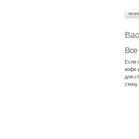
читат
Вас
Все 
Если 
кофе 
для с
стену