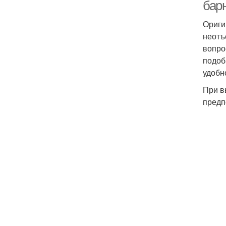
бар
Ориги
неотъ
вопро
подоб
удобн
При в
предп