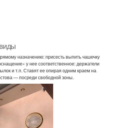
 виды
 прямому назначению: присесть выпить чашечку
«оснащение» у нее соответственное: держатели
ылок и т.п. Ставят ее опирая одним краем на
 остова — посреди свободной зоны.