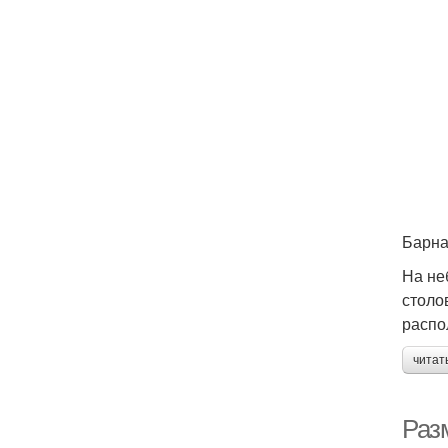
Барна
На не
столо
распо
читат
Разм