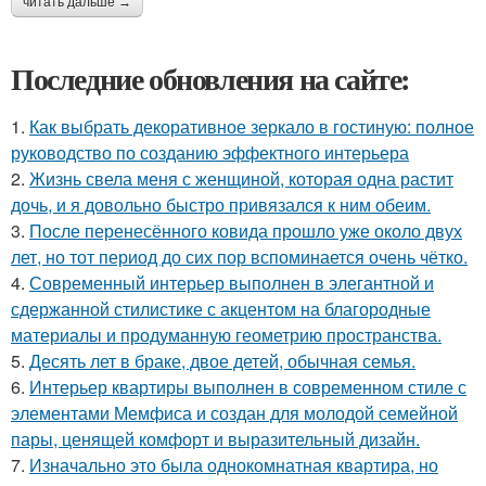
читать дальше →
Последние обновления на сайте:
1.
Как выбрать декоративное зеркало в гостиную: полное
руководство по созданию эффектного интерьера
2.
Жизнь свела меня с женщиной, которая одна растит
дочь, и я довольно быстро привязался к ним обеим.
3.
После перенесённого ковида прошло уже около двух
лет, но тот период до сих пор вспоминается очень чётко.
4.
Современный интерьер выполнен в элегантной и
сдержанной стилистике с акцентом на благородные
материалы и продуманную геометрию пространства.
5.
Десять лет в браке, двое детей, обычная семья.
6.
Интерьер квартиры выполнен в современном стиле с
элементами Мемфиса и создан для молодой семейной
пары, ценящей комфорт и выразительный дизайн.
7.
Изначально это была однокомнатная квартира, но