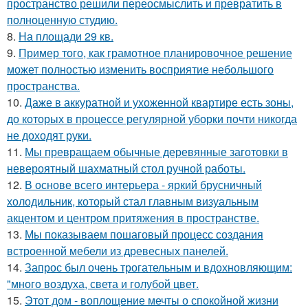
пространство решили переосмыслить и превратить в
полноценную студию.
8.
На площади 29 кв.
9.
Пример того, как грамотное планировочное решение
может полностью изменить восприятие небольшого
пространства.
10.
Даже в аккуратной и ухоженной квартире есть зоны,
до которых в процессе регулярной уборки почти никогда
не доходят руки.
11.
Мы превращаем обычные деревянные заготовки в
невероятный шахматный стол ручной работы.
12.
В основе всего интерьера - яркий брусничный
холодильник, который стал главным визуальным
акцентом и центром притяжения в пространстве.
13.
Мы показываем пошаговый процесс создания
встроенной мебели из древесных панелей.
14.
Запрос был очень трогательным и вдохновляющим:
"много воздуха, света и голубой цвет.
15.
Этот дом - воплощение мечты о спокойной жизни