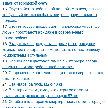
вдали от городской суеты.
16.
Обустройство небольшой ванной - это всегда вызов,
требующий не только фантазии, но и рационального
подхода.
17.
Этот интерьер доказывает, что классика уместна в
любых пространствах - даже в современных
новостройках.
18.
Эта уютная евродвушка - пример того, как даже
компактное пространство может стать по-настоящему
комфортным и стильным.
19.
Черно-белая цветовая гамма в интерьере всегда
актуальной и востребованной остаётся.
20.
Современное настенное искусство из дерева: тепло,
стиль и характер.
21.
Эта квартира площадью 40 кв.
22.
В историческом доме дизайнеры оформили
двухкомнатную квартиру площадью 57 кв.
23.
Ошибки в планировке квартиры могут стоить гораздо
дороже, чем предполагается.