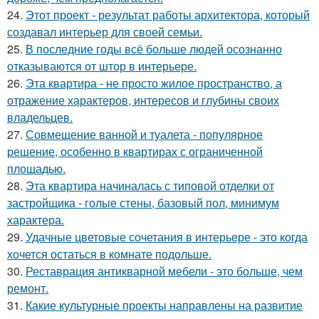
24.
Этот проект - результат работы архитектора, который
создавал интерьер для своей семьи.
25.
В последние годы всё больше людей осознанно
отказываются от штор в интерьере.
26.
Эта квартира - не просто жилое пространство, а
отражение характеров, интересов и глубины своих
владельцев.
27.
Совмещение ванной и туалета - популярное
решение, особенно в квартирах с ограниченной
площадью.
28.
Эта квартира начиналась с типовой отделки от
застройщика - голые стены, базовый пол, минимум
характера.
29.
Удачные цветовые сочетания в интерьере - это когда
хочется остаться в комнате подольше.
30.
Реставрация антикварной мебели - это больше, чем
ремонт.
31.
Какие культурные проекты направлены на развитие