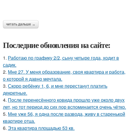
читать дальше →
Последние обновления на сайте:
1.
Работаю по графику 2/2, сыну четыре года, ходит в
садик.
2.
Мне 27. У меня образование, своя квартира и работа,
о которой я давно мечтала.
3.
Скоро ребёнку 1, 6, и мне перестанут платить
декретные.
4.
После перенесённого ковида прошло уже около двух
лет, но тот период до сих пор вспоминается очень чётко.
5.
Мне уже 56, я одна после развода, живу в старенькой
квартире отца.
6.
Эта квартира площадью 53 кв.