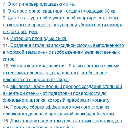
7.
Этот интерьер площадью 40 кв.
8.
Эта просторная квартира - студия площадью 63 кв.
9.
Даже в аккуратной и ухоженной квартире есть зоны,
до которых в процессе регулярной уборки почти никогда
не доходят руки.
10.
Интерьер площадью 18 кв.
11.
Создание стола из эпоксидной смолы, выполненного
в морской тематике - с изображением величественных
китов.
12.
Уютная квартира, залитая тёплым светом и яркими
оттенками, словно создана для того, чтобы в неё
влюбляться с первого взгляда.
13.
Мы показываем полный процесс создания стильной
акцентной стены - от подготовки поверхности до
финального штриха, который преобразит комнату.
14.
Процесс сборки эффектного круглого стола из
оливкового дерева и прозрачной эпоксидной смолы.
15.
Дом становится местом отдыха только тогда, когда в
нём чисто, просторно и спокойно.