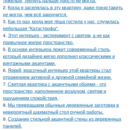
тяжёлые, терпеть дальше просто не могла.
2.
Когда я заселялась в эту квартиру, даже представить
не могла, чем всё закончится.
3.
Как-то раз, когда моя тёща гостила у нас, случилась
небольшая "Катастрофа".
4.
Этот интерьер - эксперимент с цветом, а не как
привычное жилое пространство.
5.
В основе интерьера лежит современный стиль,
который дизайнер мягко дополнил классическими и
винтажными акцентами.
6.
Яркий, красочный интерьер этой квартиры стал
отражением активной и дружной семейной жизни.
7.
Светлая квартира с акцентными обоями - это
пространство, наполненное воздухом, светом и
ощущением спокойствия.
8.
Мы превращаем обычные деревянные заготовки в
невероятный шахматный стол ручной работы.
9.
Создание стильной акцентной стены из деревянных
панелей.