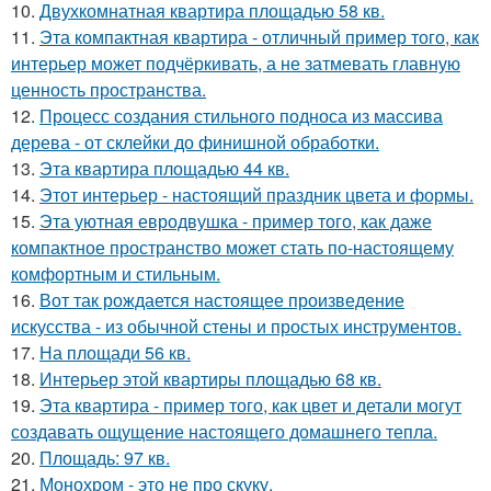
10.
Двухкомнатная квартира площадью 58 кв.
11.
Эта компактная квартира - отличный пример того, как
интерьер может подчёркивать, а не затмевать главную
ценность пространства.
12.
Процесс создания стильного подноса из массива
дерева - от склейки до финишной обработки.
13.
Эта квартира площадью 44 кв.
14.
Этот интерьер - настоящий праздник цвета и формы.
15.
Эта уютная евродвушка - пример того, как даже
компактное пространство может стать по-настоящему
комфортным и стильным.
16.
Вот так рождается настоящее произведение
искусства - из обычной стены и простых инструментов.
17.
На площади 56 кв.
18.
Интерьер этой квартиры площадью 68 кв.
19.
Эта квартира - пример того, как цвет и детали могут
создавать ощущение настоящего домашнего тепла.
20.
Площадь: 97 кв.
21.
Монохром - это не про скуку.