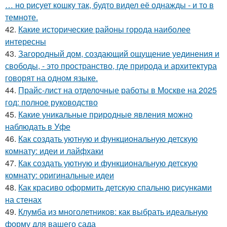
… но рисует кошку так, будто видел её однажды - и то в
темноте.
42.
Какие исторические районы города наиболее
интересны
43.
Загородный дом, создающий ощущение уединения и
свободы, - это пространство, где природа и архитектура
говорят на одном языке.
44.
Прайс-лист на отделочные работы в Москве на 2025
год: полное руководство
45.
Какие уникальные природные явления можно
наблюдать в Уфе
46.
Как создать уютную и функциональную детскую
комнату: идеи и лайфхаки
47.
Как создать уютную и функциональную детскую
комнату: оригинальные идеи
48.
Как красиво оформить детскую спальню рисунками
на стенах
49.
Клумба из многолетников: как выбрать идеальную
форму для вашего сада