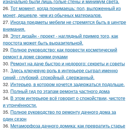
изначально были лишь голые стены и минимум света.
26.
Тот момент, когда понимаешь: пол, выложенный из
монет, дешевле, чем из обычных материалов.
27.
Иногда предметы мебели не стремятся быть в центре
внимания.
28.
Этот дизайн - проект - наглядный пример того, как
простота может быть выразительной.
29.
Полное руководство: как провести косметический
ремонт в доме своими руками
30.
Ремонт на даче быстро и недорого: секреты и советы
31.
Здесь ключевую роль в интерьере сыграл именно
синий - глубокий, спокойный, сдержанный.
32.
Интерьер, в котором хочется задержаться подольше.
33.
Полный гид по этапам ремонта частного дома
34.
В этом интерьере всё говорит о спокойствии, чистоте
и утончённости.
35.
Полное руководство по ремонту дачного дома за
один сезон
36.
Метаморфоза дачного домика: как превратить старье