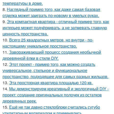
температуры в доме.
8.
Наглядный пример того, как даже самая базовая
отделка может заиграть по-новому в умелых руках.
9.
Эта компактная квартира - отличный пример того, как
интерьер может подчёркивать, а не затмевать главную
ценность пространства.
10.
Всего 25 квадратных метров, но внутри - по-
настоящему уникальное пространство.
11.
Завораживающий процесс создания необычной
деревянной ёлки в стиле DIY.
12.
Этот проект - пример того, как можно создать
универсальное, стильное и функциональное
пространство, подходящее для самых разных жильцов.
13.
Эта просторная квартира площадью 120 кв.
14.
Мы демонстрируем креативный и экологичный DIY -
проект: создание оригинальных полочек из остатков
деревянных реек.
15.
Ещё не так давно стеклоблоки считались сугубо
утилитарным материалом и применялись