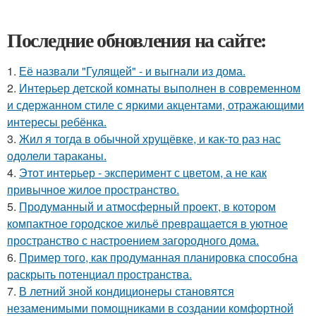
Последние обновления на сайте:
1.
Её назвали "Гулящей" - и выгнали из дома.
2.
Интерьер детской комнаты выполнен в современном
и сдержанном стиле с яркими акцентами, отражающими
интересы ребёнка.
3.
Жил я тогда в обычной хрущёвке, и как-то раз нас
одолели тараканы.
4.
Этот интерьер - эксперимент с цветом, а не как
привычное жилое пространство.
5.
Продуманный и атмосферный проект, в котором
компактное городское жильё превращается в уютное
пространство с настроением загородного дома.
6.
Пример того, как продуманная планировка способна
раскрыть потенциал пространства.
7.
В летний зной кондиционеры становятся
незаменимыми помощниками в создании комфортной