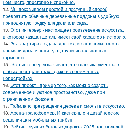
нём чисто, просторно и спокойно.
12.
Мы показываем простой и доступный способ
превратить обычные деревянные поддоны в удобную
приподнятую грядку для дачи или сада.
13.
Этот интерьер - настоящее произведение искусства,
в котором каждая деталь имеет свой характер и историю.
14.
Эта квартира создана для тех, кто проводит много
времени дома и ценит уют, функциональность и
гармонию.
15.
Этот интерьер доказывает, что классика уместна в
любых пространствах - даже в современных
новостройках.
16.
Этот проект - пример того, как можно создать
современное и уютное пространство, даже при
ограниченном бюджете.
17.
Таймлапс превращения дерева и смолы в искусство.
18.
Арена-трансформер. Инженерные и дизайнерские
решения для мобильных трибун
19.
Рейтинг лучших беговых дорожек 2025: топ моделей