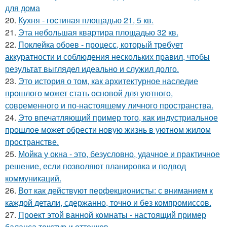
для дома
20.
Кухня - гостиная площадью 21, 5 кв.
21.
Эта небольшая квартира площадью 32 кв.
22.
Поклейка обоев - процесс, который требует
аккуратности и соблюдения нескольких правил, чтобы
результат выглядел идеально и служил долго.
23.
Это история о том, как архитектурное наследие
прошлого может стать основой для уютного,
современного и по-настоящему личного пространства.
24.
Это впечатляющий пример того, как индустриальное
прошлое может обрести новую жизнь в уютном жилом
пространстве.
25.
Мойка у окна - это, безусловно, удачное и практичное
решение, если позволяют планировка и подвод
коммуникаций.
26.
Вот как действуют перфекционисты: с вниманием к
каждой детали, сдержанно, точно и без компромиссов.
27.
Проект этой ванной комнаты - настоящий пример
баланса текстур и оттенков.