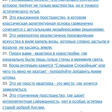
которое требует не только мастерства, но и тонкого
эстетического чутья.
29.
Это изысканное пространство, в котором
классическая архитектурная основа гармонично
сочетается с актуальными дизайнерскими решениями.
30.
Это невероятно реалистичное произведение
искусства в виде капель воды, которые словно застыли в
воздухе, не касаясь земли.
31.
Перед вами - квартира в новостройке, где
изначально были лишь голые стены и минимум света.
32.
Когда интерьер кажется "Слишком Спокойным" или
чего-то явно не хватает - попробуйте добавить яркие
шторы.
33.
Это не просто квартира - это место, где хочется
замедлиться.
34.
Это утонченное пространство, где царит
интеллигентная сдержанность, уют и особая эстетика
старой доброй Англии.