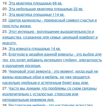
19.
Эта квартира площадью 68 кв.
20.
Эта небольшая квартира площадью 32 кв.
21.
Эта квартира площадью 114 кв.
22.
Цветок календулы - прекрасный символ счастья и
простоты жизни.
23.
Этот интерьер - воплощение выразительности и
изящества, созданное для семьи, ценящей комфорт и
красоту.
24.
Эта комната площадью 14 кв.
25.
Бургунди в дизайне ванной комнаты - это выбор для
тех, кто хочет добавить интерьеру глубину, элегантность
и ощущение роскоши.
26.
Черновой этап ремонта - это момент, когда ещё не
видны красивые обои и мебель, но уже решается,
насколько удобным и эстетичным будет ваш дом.
27.
Часто мы думаем, что проблемы со сном связаны
исключительно с усталостью, стрессом или
неправильным режимом дня.
28.
Реставрация мебели - это настоящее искусство,