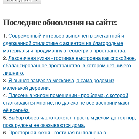
Последние обновления на сайте:
1.
Современный интерьер выполнен в элегантной и
сдержанной стилистике с акцентом на благородные
материалы и продуманную геометрию пространства.
2.
Лаконичная кухня - гостиная выстроена как спокойное,
сбалансированное пространство, в котором нет ничего
лишнего.
3.
Я вышла замуж за москвича, а сама родом из
маленькой деревни.
4.
Плесень в жилом помещении - проблема, с которой
сталкиваются многие, но далеко не все воспринимают
её всерьёз.
5.
Выбор обоев часто кажется простым делом до тех пор,
пока рулоны не оказываются дома.
6.
Просторная кухня - гостиная выполнена в