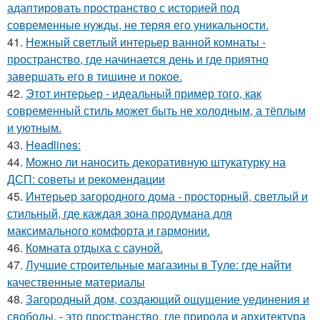
адаптировать пространство с историей под
современные нужды, не теряя его уникальности.
41.
Нежный светлый интерьер ванной комнаты -
пространство, где начинается день и где приятно
завершать его в тишине и покое.
42.
Этот интерьер - идеальный пример того, как
современный стиль может быть не холодным, а тёплым
и уютным.
43.
Headlines:
44.
Можно ли наносить декоративную штукатурку на
ДСП: советы и рекомендации
45.
Интерьер загородного дома - просторный, светлый и
стильный, где каждая зона продумана для
максимального комфорта и гармонии.
46.
Комната отдыха с сауной.
47.
Лучшие строительные магазины в Туле: где найти
качественные материалы
48.
Загородный дом, создающий ощущение уединения и
свободы, - это пространство, где природа и архитектура