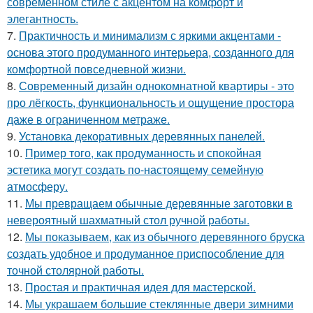
современном стиле с акцентом на комфорт и
элегантность.
7.
Практичность и минимализм с яркими акцентами -
основа этого продуманного интерьера, созданного для
комфортной повседневной жизни.
8.
Современный дизайн однокомнатной квартиры - это
про лёгкость, функциональность и ощущение простора
даже в ограниченном метраже.
9.
Установка декоративных деревянных панелей.
10.
Пример того, как продуманность и спокойная
эстетика могут создать по-настоящему семейную
атмосферу.
11.
Мы превращаем обычные деревянные заготовки в
невероятный шахматный стол ручной работы.
12.
Мы показываем, как из обычного деревянного бруска
создать удобное и продуманное приспособление для
точной столярной работы.
13.
Простая и практичная идея для мастерской.
14.
Мы украшаем большие стеклянные двери зимними