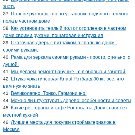
знать
37.
Полное руководство по установке водяного теплого
пола в частном доме
38.
Как установить теплый пол от отопления в частном
доме своими руками: пошаговая инструкция
39.
Сказочная дверь с витражом в спальню дочки -
своими руками.
40.
Рама для зеркала своими руками - просто, стильно, с
душой!
41.
Мы делаем ремонт бабушке - с любовью и заботой.
42.
Штукатурка гипсовая Knauf Ротбанд 30 кг: все, что
вам нужно знать
43.
Великолепно. Тонко. Гармонично.
44.
Можно ли штукатурить дерево: особенности и советы
45.
Какие рестораны и кафе Ростова-на-Дону славятся
местной кухней
46.
Лучшие места для покупки стройматериалов в
Москве