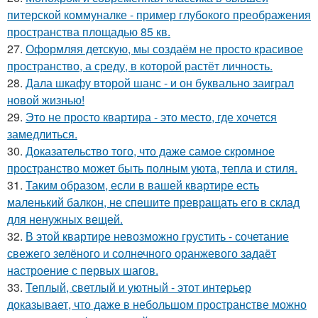
питерской коммуналке - пример глубокого преображения
пространства площадью 85 кв.
27.
Оформляя детскую, мы создаём не просто красивое
пространство, а среду, в которой растёт личность.
28.
Дала шкафу второй шанс - и он буквально заиграл
новой жизнью!
29.
Это не просто квартира - это место, где хочется
замедлиться.
30.
Доказательство того, что даже самое скромное
пространство может быть полным уюта, тепла и стиля.
31.
Таким образом, если в вашей квартире есть
маленький балкон, не спешите превращать его в склад
для ненужных вещей.
32.
В этой квартире невозможно грустить - сочетание
свежего зелёного и солнечного оранжевого задаёт
настроение с первых шагов.
33.
Теплый, светлый и уютный - этот интерьер
доказывает, что даже в небольшом пространстве можно