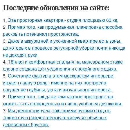
Последние обновления на сайте:
1.
Эта просторная квартира - студия площадью 63 кв.
2.
Пример того, как продуманная планировка способна
раскрыть потенциал пространства.
3.
Даже в аккуратной и ухоженной квартире есть зоны,
до которых в процессе регулярной уборки почти никогда
не доходят руки.
4.
Тёплая и комфортная спальня на мансардном этаже
словно создана для уединения и спокойного отдыха.
5.
Сочетание фактур в этом московском интерьере
играет главную роль - именно на них построено
ощущение глубины, уюта и визуального интереса.
6.
Пример того, как даже компактное пространство
может стать полноценным и очень удобным для жизни.
7.
Мы демонстрируем, как своими руками создать
эффектную рождественскую звезду из обычных
деревянных брусков.