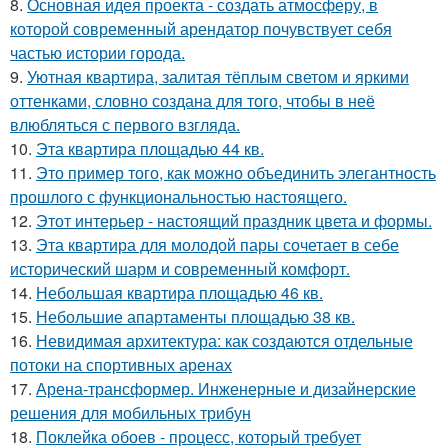
8.
Основная идея проекта - создать атмосферу, в
которой современный арендатор почувствует себя
частью истории города.
9.
Уютная квартира, залитая тёплым светом и яркими
оттенками, словно создана для того, чтобы в неё
влюбляться с первого взгляда.
10.
Эта квартира площадью 44 кв.
11.
Это пример того, как можно объединить элегантность
прошлого с функциональностью настоящего.
12.
Этот интерьер - настоящий праздник цвета и формы.
13.
Эта квартира для молодой пары сочетает в себе
исторический шарм и современный комфорт.
14.
Небольшая квартира площадью 46 кв.
15.
Небольшие апартаменты площадью 38 кв.
16.
Невидимая архитектура: как создаются отдельные
потоки на спортивных аренах
17.
Арена-трансформер. Инженерные и дизайнерские
решения для мобильных трибун
18.
Поклейка обоев - процесс, который требует