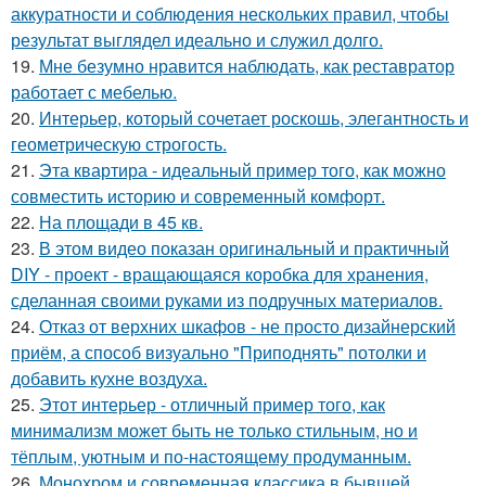
аккуратности и соблюдения нескольких правил, чтобы
результат выглядел идеально и служил долго.
19.
Мне безумно нравится наблюдать, как реставратор
работает с мебелью.
20.
Интерьер, который сочетает роскошь, элегантность и
геометрическую строгость.
21.
Эта квартира - идеальный пример того, как можно
совместить историю и современный комфорт.
22.
На площади в 45 кв.
23.
В этом видео показан оригинальный и практичный
DIY - проект - вращающаяся коробка для хранения,
сделанная своими руками из подручных материалов.
24.
Отказ от верхних шкафов - не просто дизайнерский
приём, а способ визуально "Приподнять" потолки и
добавить кухне воздуха.
25.
Этот интерьер - отличный пример того, как
минимализм может быть не только стильным, но и
тёплым, уютным и по-настоящему продуманным.
26.
Монохром и современная классика в бывшей