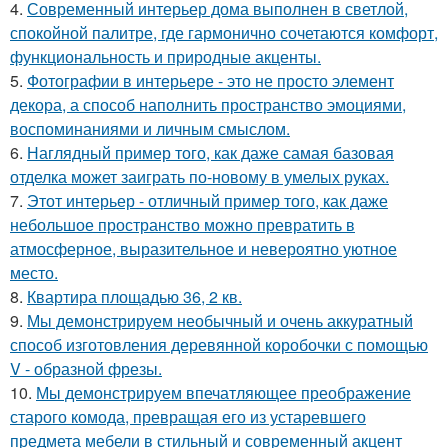
4.
Современный интерьер дома выполнен в светлой,
спокойной палитре, где гармонично сочетаются комфорт,
функциональность и природные акценты.
5.
Фотографии в интерьере - это не просто элемент
декора, а способ наполнить пространство эмоциями,
воспоминаниями и личным смыслом.
6.
Наглядный пример того, как даже самая базовая
отделка может заиграть по-новому в умелых руках.
7.
Этот интерьер - отличный пример того, как даже
небольшое пространство можно превратить в
атмосферное, выразительное и невероятно уютное
место.
8.
Квартира площадью 36, 2 кв.
9.
Мы демонстрируем необычный и очень аккуратный
способ изготовления деревянной коробочки с помощью
V - образной фрезы.
10.
Мы демонстрируем впечатляющее преображение
старого комода, превращая его из устаревшего
предмета мебели в стильный и современный акцент