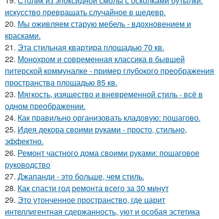
19.
Столик из эпоксидной смолы с осколками бутылки:
искусство превращать случайное в шедевр.
20.
Мы оживляем старую мебель - вдохновением и
красками.
21.
Эта стильная квартира площадью 70 кв.
22.
Монохром и современная классика в бывшей
питерской коммуналке - пример глубокого преображения
пространства площадью 85 кв.
23.
Мягкость, изящество и вневременной стиль - всё в
одном преображении.
24.
Как правильно организовать кладовую: пошагово.
25.
Идея декора своими руками - просто, стильно,
эффектно.
26.
Ремонт частного дома своими руками: пошаговое
руководство
27.
Джапанди - это больше, чем стиль.
28.
Как спасти год ремонта всего за 30 минут
29.
Это утонченное пространство, где царит
интеллигентная сдержанность, уют и особая эстетика