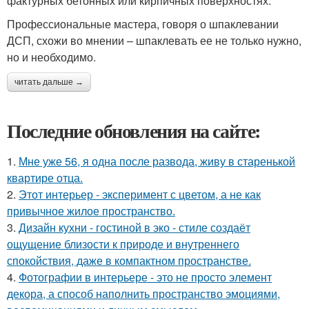
фактурных бетонных или кирпичных поверхностях.
Профессиональные мастера, говоря о шпаклевании
ДСП, схожи во мнении – шпаклевать ее не только нужно,
но и необходимо.
читать дальше →
Последние обновления на сайте:
1.
Мне уже 56, я одна после развода, живу в старенькой
квартире отца.
2.
Этот интерьер - эксперимент с цветом, а не как
привычное жилое пространство.
3.
Дизайн кухни - гостиной в эко - стиле создаёт
ощущение близости к природе и внутреннего
спокойствия, даже в компактном пространстве.
4.
Фотографии в интерьере - это не просто элемент
декора, а способ наполнить пространство эмоциями,