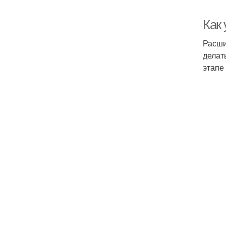
Как
Расши
делат
этапе