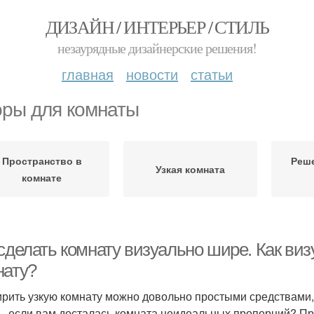
ДИЗАЙН / ИНТЕРЬЕР / СТИЛЬ
незаурядные дизайнерские решения!
главная
новости
статьи
ры для комнаты
Пространство в
Реше
Узкая комната
комнате
 сделать комнату визуально шире. Как ви
нату?
рить узкую комнату можно довольно простыми средствами, 
ь, если вам досталась комната неидеальных пропорций? Пр