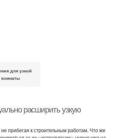
ния для узкой
комнаты
зуально расширить узкую
не прибегая к строительным работам. Что же
иниматься за их «исправление» нужно уже на