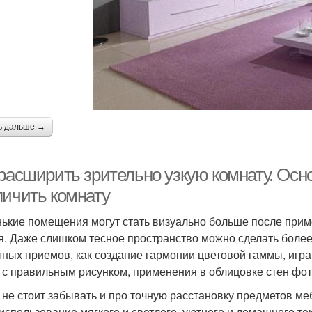
ь дальше →
 расширить зрительно узкую комнату. Осн
личить комнату
ькие помещения могут стать визуально больше после прим
я. Даже слишком тесное пространство можно сделать бол
тных приемов, как создание гармонии цветовой гаммы, игра
 с правильным рисунком, применения в облицовке стен фо
 не стоит забывать и про точную расстановку предметов ме
использование мягкого и светлого, уютного и домашнего те