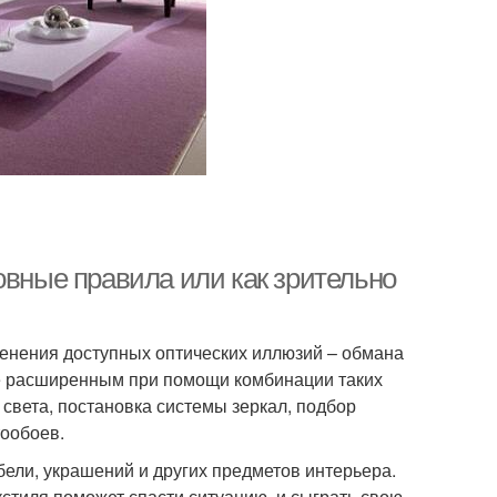
овные правила или как зрительно
енения доступных оптических иллюзий – обмана
ее расширенным при помощи комбинации таких
 света, постановка системы зеркал, подбор
тообоев.
бели, украшений и других предметов интерьера.
кстиля поможет спасти ситуацию, и сыграть свою