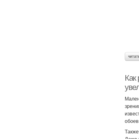
читат
Как
уве
Мален
зрени
извес
обоев
Также
Даже 