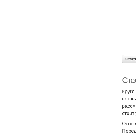
читат
Сто
Кругл
встре
рассм
стоит
Основ
Перед