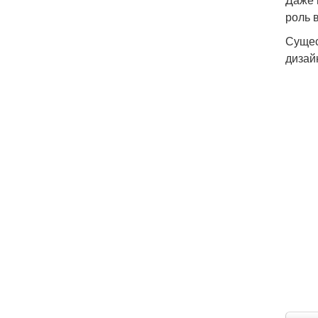
роль 
Сущес
дизай