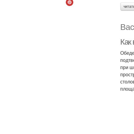
читат
Вас
Как
Обеде
подтв
при ш
прост
столо
площа