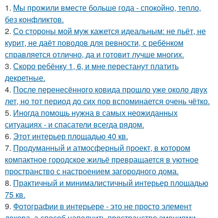
1.
Мы прожили вместе больше года - спокойно, тепло,
без конфликтов.
2.
Со стороны мой муж кажется идеальным: не пьёт, не
курит, не даёт поводов для ревности, с ребёнком
справляется отлично, да и готовит лучше многих.
3.
Скоро ребёнку 1, 6, и мне перестанут платить
декретные.
4.
После перенесённого ковида прошло уже около двух
лет, но тот период до сих пор вспоминается очень чётко.
5.
Иногда помощь нужна в самых неожиданных
ситуациях - и спасатели всегда рядом.
6.
Этот интерьер площадью 40 кв.
7.
Продуманный и атмосферный проект, в котором
компактное городское жильё превращается в уютное
пространство с настроением загородного дома.
8.
Практичный и минималистичный интерьер площадью
75 кв.
9.
Фотографии в интерьере - это не просто элемент
декора, а способ наполнить пространство эмоциями,