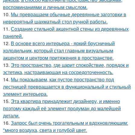
воспоминаниями и личным смыслом.
10.
Мы превращаем обычные деревянные заготовки в
невероятный шахматный стол ручной работы.
11.
Создание стильной акцентной стены из деревянных
панелей.
12.
В основе всего интерьера - яркий брусничный
холодильник, который стал главным визуальным
акцентом и центром притяжения в пространстве.
13.
Это пространство, где царит спокойствие, порядок и
эстетика, настраивающая на сосредоточенность.
14.
Мы показываем, как пустое пространство под
лестницей превращается в функциональный и стильный
элемент интерьера.
15.
Эта квартира принадлежит дизайнеру, и именно
поэтому каждый её элемент продуман до малейшей
детали.
16.
Запрос был очень трогательным и вдохновляющим:
"много воздуха, света и голубой цвет.