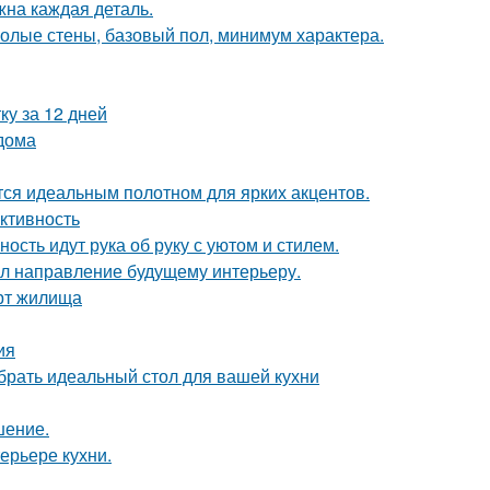
жна каждая деталь.
 голые стены, базовый пол, минимум характера.
ку за 12 дней
 дома
ся идеальным полотном для ярких акцентов.
ктивность
ость идут рука об руку с уютом и стилем.
дал направление будущему интерьеру.
рт жилища
ия
брать идеальный стол для вашей кухни
шение.
ерьере кухни.