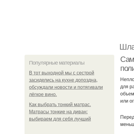
Шла
Сам
Популярные материалы
пол
В тот выходной мы с сестрой
Непло
засиделись на кухне допоздна,
для р
обсуждали новости и потягивали
объем
лёгкое вино.
или о
Как выбрать тонкий матрас.
Матрасы тонкие на диван:
Перед
выбираем для себя лучший
меньш