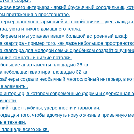
снове всего интерьера - яркий брусничный холодильник, к
ом притяжения в пространстве.
терьер наполнен гармонией и спокойствием - здесь кажда
тва, уюта и тихого домашнего тепла.
бираем и мы устанавливаем большой встроенный шкаф.
а квартира - пример того, как даже небольшое пространство
а квартира для молодой семьи с ребёнком создаёт ощущени
ьшие комнаты и низкие потолки.
большие апартаменты площадью 38 кв.
а небольшая квартира площадью 32 кв.
зайнеры создали необычный многослойный интерьер, в кот
е элементы.
о интерьер, в котором современные формы и сдержанная э
очности.
ний - цвет глубины, уверенности и гармонии.
огда для того, чтобы вдохнуть новую жизнь в привычную м
ые техники.
 площади всего 38 кв.