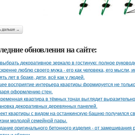
ь дальше →
ледние обновления на сайте:
 выбрать декоративное зеркало в гостиную: полное руково
скренне люблю своего мужа - его как человека, его мысли, 
ять лет в браке, дети, всё как у людей.
ее восприятие интерьера квартиры формируется не только 
даря оформлению стен.
ременная квартира в тёмных тонах выглядит выразительно,
ановка декоративных деревянных панелей.
ект квартиры с видом на останкинскую башню получился с
изни молодой семейной пары.
дание оригинального бетонного изделия - от замешивания
отки и сборки.