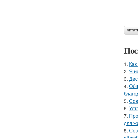
читат
Пос
1.
Как
2.
Я и
3.
Дес
4.
Общ
благо
5.
Сов
6.
Уст
7.
Про
для ж
8.
Соз
обраб