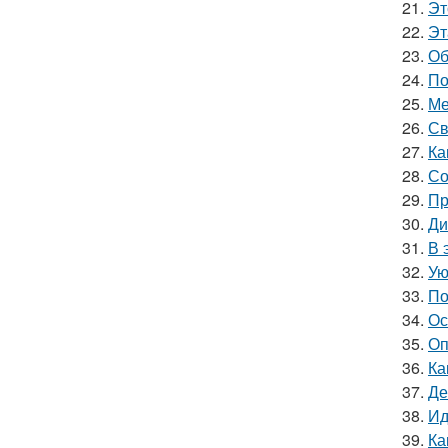
21.
Эт
22.
Эт
23.
Об
24.
По
25.
Ме
26.
Св
27.
Ка
28.
Со
29.
Пр
30.
Ди
31.
В 
32.
Ую
33.
По
34.
Ос
35.
Оп
36.
Ка
37.
Де
38.
Ид
39.
Ка