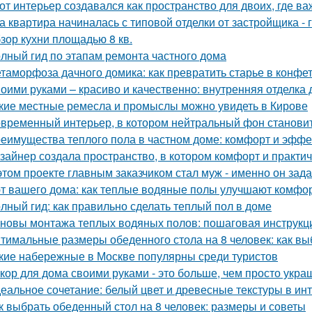
от интерьер создавался как пространство для двоих, где ва
а квартира начиналась с типовой отделки от застройщика -
зор кухни площадью 8 кв.
лный гид по этапам ремонта частного дома
таморфоза дачного домика: как превратить старье в конфет
оими руками – красиво и качественно: внутренняя отделка
кие местные ремесла и промыслы можно увидеть в Кирове
временный интерьер, в котором нейтральный фон становит
еимущества теплого пола в частном доме: комфорт и эффе
зайнер создала пространство, в котором комфорт и практичн
этом проекте главным заказчиком стал муж - именно он за
т вашего дома: как теплые водяные полы улучшают комфо
лный гид: как правильно сделать теплый пол в доме
новы монтажа теплых водяных полов: пошаговая инструкц
тимальные размеры обеденного стола на 8 человек: как вы
кие набережные в Москве популярны среди туристов
кор для дома своими руками - это больше, чем просто укра
еальное сочетание: белый цвет и древесные текстуры в инт
к выбрать обеденный стол на 8 человек: размеры и советы