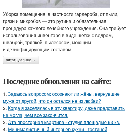
Уборка помещения, в частности гардероба, от пыли,
грязи и микробов — это рутина и обязательная
процедура каждого лечебного учреждения. Она требует
использования инвентаря в виде щетки с ведром,
шваброй, тряпкой, пылесосом, моющим
и дезинфицирующим составом.
читать дальше →
Последние обновления на сайте:
1.
Задаюсь вопросом: осознают ли жёны, вернувшие
мужа от другой, что он остался не из любви?
2.
Когда я заселялась в эту квартиру, даже представить
не могла, чем всё закончится.
3.
Эта просторная квартира - студия площадью 63 кв.
4.
Минималистичный интерьер кухни - гостиной