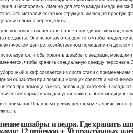
ения и беспорядка. Именно для этого каждый медицинский
таря. Это металлическая конструкция, имеющая простую ф
дования сложно переоценить.
для уборочного инвентаря является медицинским изделием,
ть предметы. Они используются, для того чтобы поддержива
лактическом центре, хозяйственном помещении и детском 
используется, чтобы хранить швабры с ведрами, моющими
именяется, чтобы хранить специальную одежду персонала
 уборочный шкаф создаётся из листа стали с применением 
ярной обработки при помощи моющих средств и механическ
няется при помощи замков, полок и держателей. Обладают
иеническим нормативам для установки в любом медицинском
ите внимание! Главным преимуществом металлического ср
ёжность.
нение швабры и ведра. Где хранить ш
ками: 12 приемов + 30 практичных иде