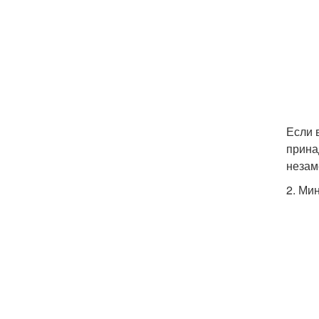
Если 
прина
незам
2. Ми