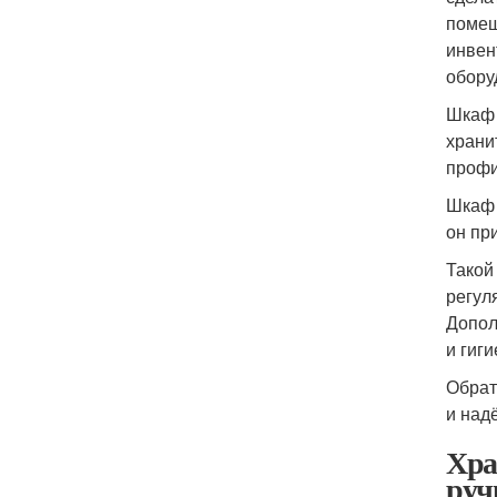
помещ
инвен
обору
Шкаф 
храни
профи
Шкаф 
он пр
Такой
регул
Допол
и гиг
Обрат
и над
Хра
руч