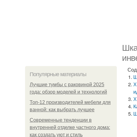
Шка
инв
Сод
Популярные материалы
Ш
Х
Лучшие тумбы с раковиной 2025
и
года: обзор моделей и технологий
Х
Топ-12 производителей мебели для
К
ванной: как выбрать лучшее
Ш
Современные тенденции в
внутренней отделке частного дома:
как создать уют и стиль