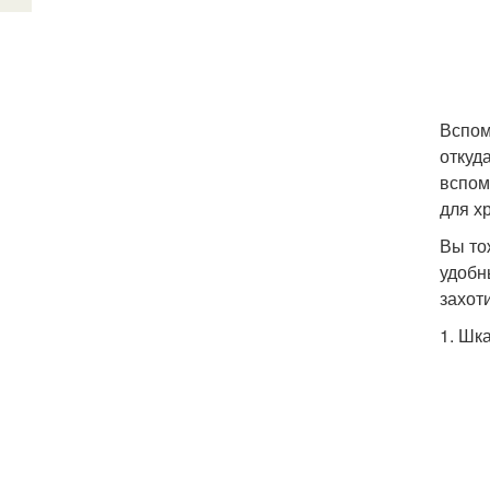
Вспом
откуд
вспом
для х
Вы то
удобн
захот
1. Шк