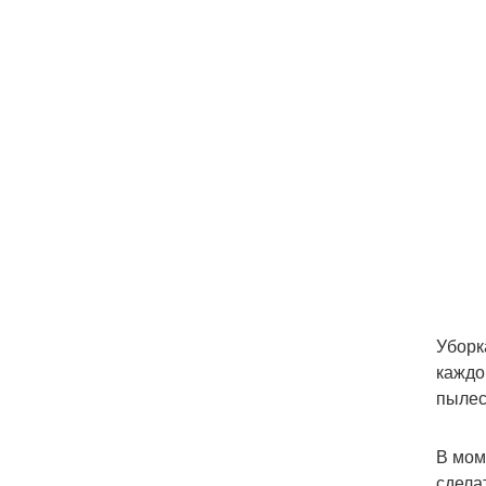
Уборк
каждо
пылес
В мом
сдела