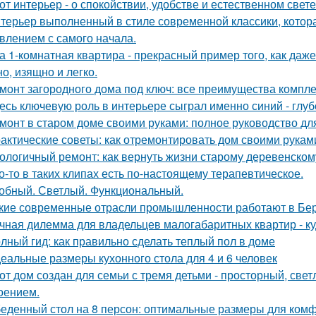
от интерьер - о спокойствии, удобстве и естественном свете
терьер выполненный в стиле современной классики, котор
влением с самого начала.
а 1-комнатная квартира - прекрасный пример того, как да
о, изящно и легко.
монт загородного дома под ключ: все преимущества компл
есь ключевую роль в интерьере сыграл именно синий - глу
монт в старом доме своими руками: полное руководство д
актические советы: как отремонтировать дом своими рукам
ологичный ремонт: как вернуть жизни старому деревенском
о-то в таких клипах есть по-настоящему терапевтическое.
обный. Светлый. Функциональный.
кие современные отрасли промышленности работают в Бе
чная дилемма для владельцев малогабаритных квартир - куд
лный гид: как правильно сделать теплый пол в доме
еальные размеры кухонного стола для 4 и 6 человек
от дом создан для семьи с тремя детьми - просторный, све
оением.
еденный стол на 8 персон: оптимальные размеры для ком