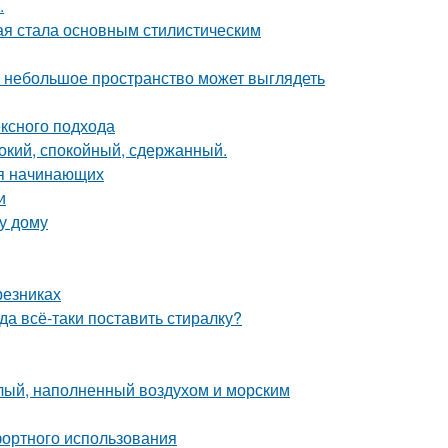
.
ая стала основным стилистическим
же небольшое пространство может выглядеть
ексного подхода
бокий, спокойный, сдержанный.
ля начинающих
и
у дому
резниках
а всё-таки поставить стиралку?
тлый, наполненный воздухом и морским
фортного использования