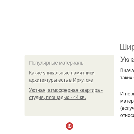
Шир
Укл
Популярные материалы
Внача
Какие уникальные памятники
таких
архитектуры есть в Иркутске
Уютная, атмосферная квартира -
И пер
студия, площадью - 44 кв.
матер
(вспу
относ