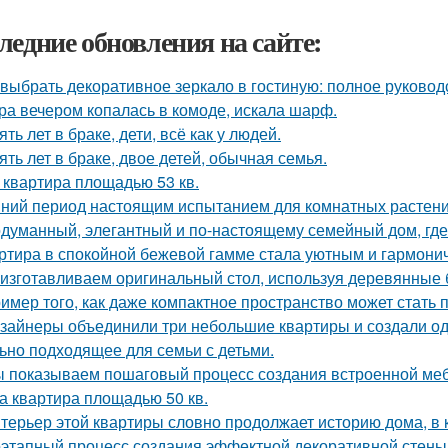
ледние обновления на сайте:
 выбрать декоративное зеркало в гостиную: полное руково
ра вечером копалась в комоде, искала шарф.
ять лет в браке, дети, всё как у людей.
ять лет в браке, двое детей, обычная семья.
 квартира площадью 53 кв.
ний период настоящим испытанием для комнатных растени
думанный, элегантный и по-настоящему семейный дом, где 
ртира в спокойной бежевой гамме стала уютным и гармони
изготавливаем оригинальный стол, используя деревянные б
имер того, как даже компактное пространство может стать
зайнеры объединили три небольшие квартиры и создали од
ьно подходящее для семьи с детьми.
 показываем пошаговый процесс создания встроенной меб
а квартира площадью 50 кв.
терьер этой квартиры словно продолжает историю дома, в 
этапный процесс создания эффектной декоративной стены,