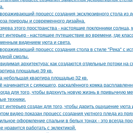
а.
вораживающий процесс создания эксклюзивного стола из д
оза природы и современного дизайна.
зяева этого пространства - настоящие поклонники солнца, 
от интерьер - настоящее путешествие во времени, где клас
менным видением уюта и света.
вораживающий процесс создания стола в стиле "Река" с ис
идной смолы.
видимая архитектура: как создаются отдельные потоки на 
артира площадью 39 кв.
а небольшая квартира площадью 32 кв.
ё начинается с сияющего, раскалённого комка расплавленно
огда для того, чтобы вдохнуть новую жизнь в привычную м
ые техники.
от интерьер создан для того, чтобы дарить ощущение уюта 
этом видео показан процесс создания уютного пледа из пря
ильное оформление спальни в белых тонах - это всегда про 
е нравится работать с эклектикой.