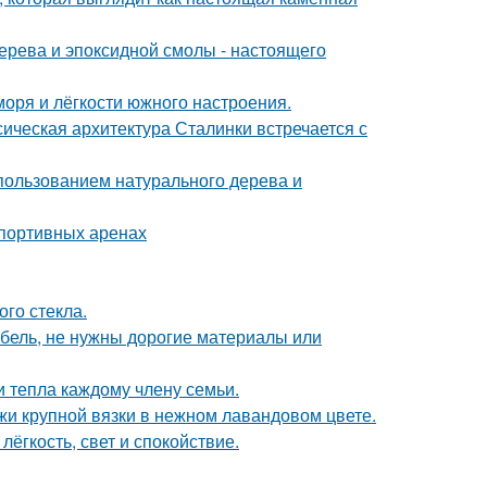
ерева и эпоксидной смолы - настоящего
моря и лёгкости южного настроения.
сическая архитектура Сталинки встречается с
пользованием натурального дерева и
спортивных аренах
го стекла.
ебель, не нужны дорогие материалы или
и тепла каждому члену семьи.
жи крупной вязки в нежном лавандовом цвете.
лёгкость, свет и спокойствие.