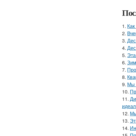
Пос
1.
Как
2.
Вче
3.
Дес
4.
Дес
5.
Эта
6.
Зим
7.
Про
8.
Ква
9.
Мы 
10.
Пр
11.
Ди
идеал
12.
Мы
13.
Эт
14.
Ин
15.
По