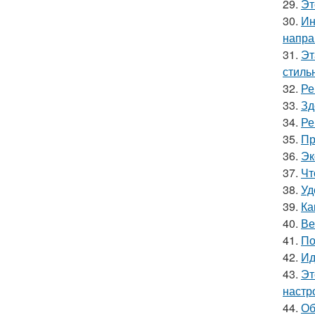
29.
Эт
30.
Ин
напра
31.
Эт
стильн
32.
Ре
33.
Зд
34.
Ре
35.
Пр
36.
Эк
37.
Чт
38.
Уд
39.
Ка
40.
Ве
41.
По
42.
Ид
43.
Эт
настр
44.
Об