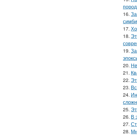
пород
16.
За
симби
17.
Хо
18.
Эт
совре
19.
За
эпокс
20.
Не
21.
Кв
22.
Эт
23.
Вс
24.
Ин
сложн
25.
Эт
26.
В 
27.
Ст
28.
Мн