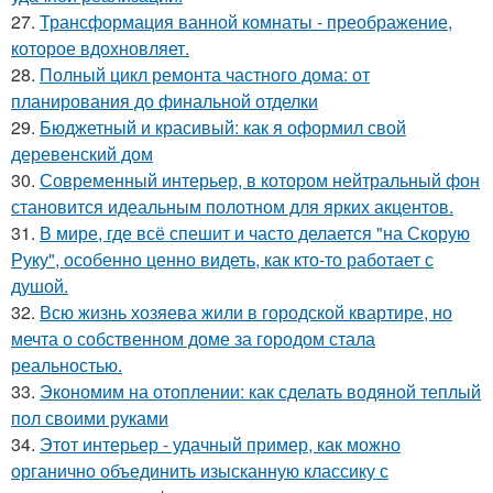
27.
Трансформация ванной комнаты - преображение,
которое вдохновляет.
28.
Полный цикл ремонта частного дома: от
планирования до финальной отделки
29.
Бюджетный и красивый: как я оформил свой
деревенский дом
30.
Современный интерьер, в котором нейтральный фон
становится идеальным полотном для ярких акцентов.
31.
В мире, где всё спешит и часто делается "на Скорую
Руку", особенно ценно видеть, как кто-то работает с
душой.
32.
Всю жизнь хозяева жили в городской квартире, но
мечта о собственном доме за городом стала
реальностью.
33.
Экономим на отоплении: как сделать водяной теплый
пол своими руками
34.
Этот интерьер - удачный пример, как можно
органично объединить изысканную классику с