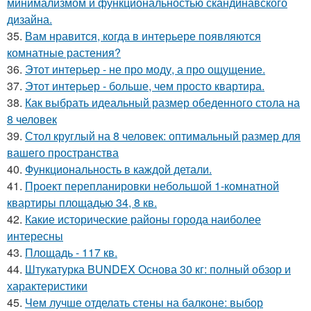
минимализмом и функциональностью скандинавского
дизайна.
35.
Вам нравится, когда в интерьере появляются
комнатные растения?
36.
Этот интерьер - не про моду, а про ощущение.
37.
Этот интерьер - больше, чем просто квартира.
38.
Как выбрать идеальный размер обеденного стола на
8 человек
39.
Стол круглый на 8 человек: оптимальный размер для
вашего пространства
40.
Функциональность в каждой детали.
41.
Проект перепланировки небольшой 1-комнатной
квартиры площадью 34, 8 кв.
42.
Какие исторические районы города наиболее
интересны
43.
Площадь - 117 кв.
44.
Штукатурка BUNDEX Основа 30 кг: полный обзор и
характеристики
45.
Чем лучше отделать стены на балконе: выбор