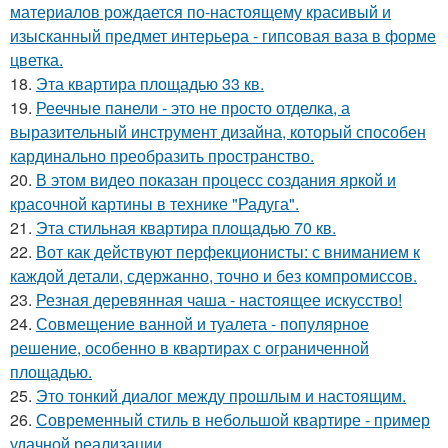
материалов рождается по-настоящему красивый и
изысканный предмет интерьера - гипсовая ваза в форме
цветка.
18.
Эта квартира площадью 33 кв.
19.
Реечные панели - это не просто отделка, а
выразительный инструмент дизайна, который способен
кардинально преобразить пространство.
20.
В этом видео показан процесс создания яркой и
красочной картины в технике "Радуга".
21.
Эта стильная квартира площадью 70 кв.
22.
Вот как действуют перфекционисты: с вниманием к
каждой детали, сдержанно, точно и без компромиссов.
23.
Резная деревянная чаша - настоящее искусство!
24.
Совмещение ванной и туалета - популярное
решение, особенно в квартирах с ограниченной
площадью.
25.
Это тонкий диалог между прошлым и настоящим.
26.
Современный стиль в небольшой квартире - пример
удачной реализации.