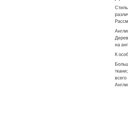
Стиль
разли
Рассм
Англи
Дерев
на ан
К осо
Больш
ткани
всего 
Англи