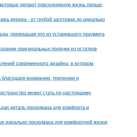
которые делают повседневную жизнь проще,
ива дерева - от грубой заготовки до идеально
да, превращая его из устаревшего предмета
оздание оригинальных полочек из остатков
влений современного дизайна, в котором
ь благодаря вниманию, терпению и
ространство может стать по-настоящему
аждая деталь продумана для комфорта и
ише идеально продумана для комфортной жизни