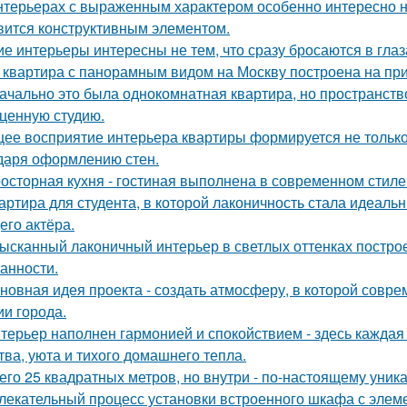
нтерьерах с выраженным характером особенно интересно на
вится конструктивным элементом.
ие интерьеры интересны не тем, что сразу бросаются в глаза
 квартира с панорамным видом на Москву построена на при
ачально это была однокомнатная квартира, но пространств
ценную студию.
ее восприятие интерьера квартиры формируется не только 
даря оформлению стен.
осторная кухня - гостиная выполнена в современном стиле 
артира для студента, в которой лаконичность стала идеаль
его актёра.
ысканный лаконичный интерьер в светлых оттенках построе
анности.
новная идея проекта - создать атмосферу, в которой совр
ии города.
терьер наполнен гармонией и спокойствием - здесь кажда
тва, уюта и тихого домашнего тепла.
его 25 квадратных метров, но внутри - по-настоящему уник
лекательный процесс установки встроенного шкафа с элем