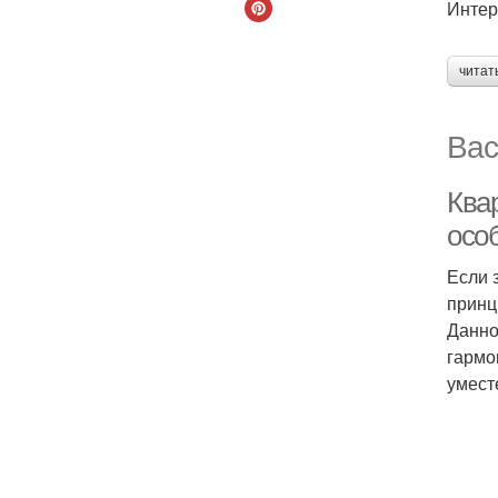
Интер
читат
Вас
Ква
осо
Если 
принц
Данно
гармо
умест