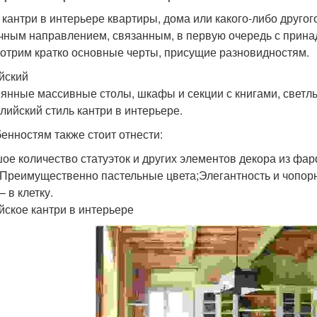
 кантри в интерьере квартиры, дома или какого-либо друго
чным направлением, связанным, в первую очередь с прина
отрим кратко основные черты, присущие разновидностям.
йский
янные массивные столы, шкафы и секции с книгами, светлые
глийский стиль кантри в интерьере.
бенностям также стоит отнести:
ое количество статуэток и других элементов декора из фа
;Преимущественно пастельные цвета;Элегантность и чопор
– в клетку.
йское кантри в интерьере