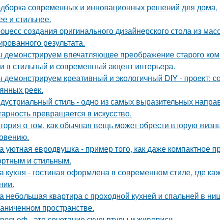
дборка современных и инновационных решений для дома, 
ее и стильнее.
оцесс создания оригинального дизайнерского стола из масс
ированного результата.
 демонстрируем впечатляющее преображение старого комо
и в стильный и современный акцент интерьера.
 демонстрируем креативный и экологичный DIY - проект: с
янных реек.
дустриальный стиль - одно из самых выразительных напра
тарность превращается в искусство.
тория о том, как обычная вещь может обрести вторую жизн
овению.
а уютная евродвушка - пример того, как даже компактное п
ртным и стильным.
а кухня - гостиная оформлена в современном стиле, где к
нии.
а небольшая квартира с проходной кухней и спальней в н
раниченном пространстве.
рельеф - это сочетание скульптуры и живописи.