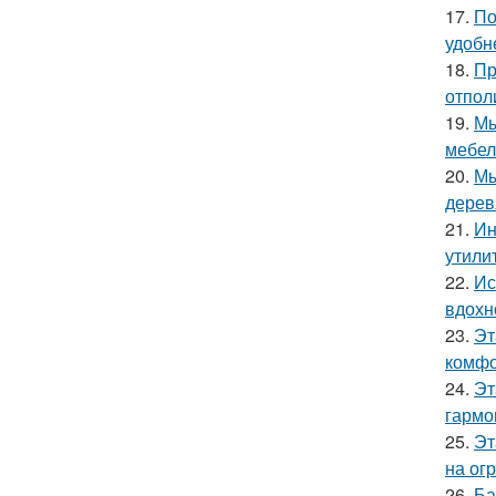
17.
По
удобн
18.
Пр
отпол
19.
Мы
мебел
20.
Мы
дерев
21.
Ин
утили
22.
Ис
вдохн
23.
Эт
комфо
24.
Эт
гармо
25.
Эт
на ог
26.
Ба