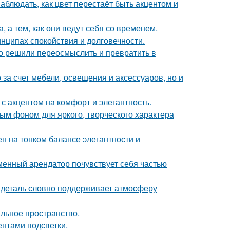
блюдать, как цвет перестаёт быть акцентом и
, а тем, как они ведут себя со временем.
нципах спокойствия и долговечности.
о решили переосмыслить и превратить в
за счет мебели, освещения и аксессуаров, но и
с акцентом на комфорт и элегантность.
ным фоном для яркого, творческого характера
н на тонком балансе элегантности и
еменный арендатор почувствует себя частью
я деталь словно поддерживает атмосферу
альное пространство.
ентами подсветки.