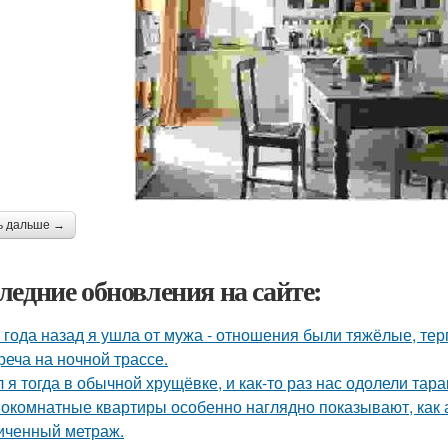
ь дальше →
ледние обновления на сайте:
 года назад я ушла от мужа - отношения были тяжёлые, тер
реча на ночной трассе.
 я тогда в обычной хрущёвке, и как-то раз нас одолели тара
окомнатные квартиры особенно наглядно показывают, как 
иченный метраж.