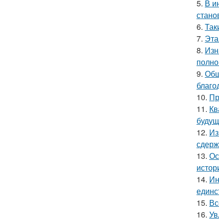
5.
В и
стано
6.
Так
7.
Эта
8.
Изн
полно
9.
Общ
благо
10.
Пр
11.
Кв
будущ
12.
Из
сдерж
13.
Ос
истор
14.
Ин
единс
15.
Вс
16.
Ув