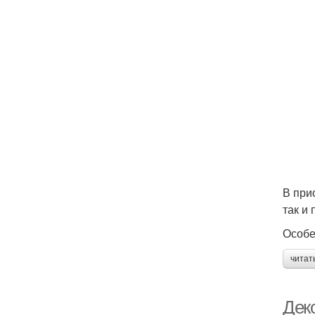
В при
так и
Особе
читат
Дек