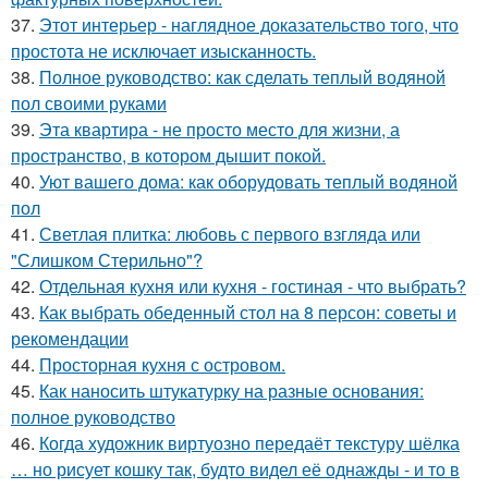
37.
Этот интерьер - наглядное доказательство того, что
простота не исключает изысканность.
38.
Полное руководство: как сделать теплый водяной
пол своими руками
39.
Эта квартира - не просто место для жизни, а
пространство, в котором дышит покой.
40.
Уют вашего дома: как оборудовать теплый водяной
пол
41.
Светлая плитка: любовь с первого взгляда или
"Слишком Стерильно"?
42.
Отдельная кухня или кухня - гостиная - что выбрать?
43.
Как выбрать обеденный стол на 8 персон: советы и
рекомендации
44.
Просторная кухня с островом.
45.
Как наносить штукатурку на разные основания:
полное руководство
46.
Когда художник виртуозно передаёт текстуру шёлка
… но рисует кошку так, будто видел её однажды - и то в