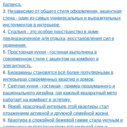
баланса.
3.
Независимо от общего стиля оформления, акцентная
стена - один из самых универсальных и выразительных
инструментов в интерьере.
4.
Спальня - это особое пространство в доме,
предназначенное для отдыха, восстановления сил и
уединения.
5.
Просторная кухня - гостиная выполнена в
современном стиле с акцентом на комфорт и
элегантность.
6.
Биокамины становятся всё более популярными в
интерьерах современных квартир и домов.
7.
Светлая кухня - гостиная - пример продуманного и
рационального дизайна, где каждый квадратный метр
работает на комфорт и эстетику.
8.
Яркий, красочный интерьер этой квартиры стал
отражением активной и дружной семейной жизни.
9.
Квартира в спокойной бежевой гамме стала уютным и
гармоничным пространством для молодой семьи.