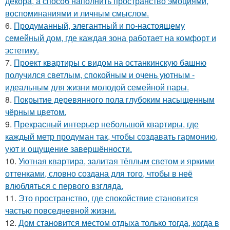
декора, а способ наполнить пространство эмоциями,
воспоминаниями и личным смыслом.
6.
Продуманный, элегантный и по-настоящему
семейный дом, где каждая зона работает на комфорт и
эстетику.
7.
Проект квартиры с видом на останкинскую башню
получился светлым, спокойным и очень уютным -
идеальным для жизни молодой семейной пары.
8.
Покрытие деревянного пола глубоким насыщенным
чёрным цветом.
9.
Прекрасный интерьер небольшой квартиры, где
каждый метр продуман так, чтобы создавать гармонию,
уют и ощущение завершённости.
10.
Уютная квартира, залитая тёплым светом и яркими
оттенками, словно создана для того, чтобы в неё
влюбляться с первого взгляда.
11.
Это пространство, где спокойствие становится
частью повседневной жизни.
12.
Дом становится местом отдыха только тогда, когда в