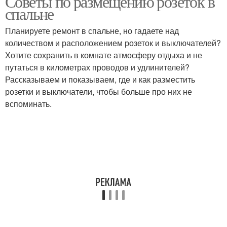
Советы по размещению розеток в
спальне
Планируете ремонт в спальне, но гадаете над
Розетка для
Розетки для кухонных
количеством и расположением розеток и выключателей?
посудомоечной
гаджетов
Хотите сохранить в комнате атмосферу отдыха и не
машины
путаться в километрах проводов и удлинителей?
Рассказываем и показываем, где и как разместить
розетки и выключатели, чтобы больше про них не
Розетки для заказчиков
Розетки для утюга
вспоминать.
Розетки над тумбочкой
Розетки в комнате
Розетки для
прикроватных тумбочек