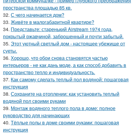
питерской коммуналке - пример глубокого преображения
пространства площадью 85 кв.
32.
С чего начинается дом?
33.
Живёте в малогабаритной квартире?
34.
Представьте: старенький Airstream 1974 года,
покрытый ржавчиной, заброшенный и почти забытый.
35.
Этот уютный светлый дом - настоящее убежище от
суеты.
36.
Хорошо, что обои снова становятся частью
интерьеров - не как дань моде, а как способ добавить в
пространство тепло и индивидуальность.
37.
Как самому сделать теплый пол водяной: пошаговая
инструкция
38.
Сохраните на отоплении: как установить теплый
водяной пол своими руками
39.
Монтаж водяного теплого пола в доме: полное
руководство для начинающих
40.
Тёплые полы в доме своими руками: пошаговая
инструкция