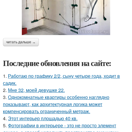
читать дальше →
Последние обновления на сайте:
1.
Работаю по графику 2/2, сыну четыре года, ходит в
садик.
2.
Мне 32, моей девушке 22.
3.
Однокомнатные квартиры особенно наглядно
показывают, как архитектурная логика может
компенсировать ограниченный метраж.
4.
Этот интерьер площадью 40 кв.
5.
Фотографии в интерьере - это не просто элемент