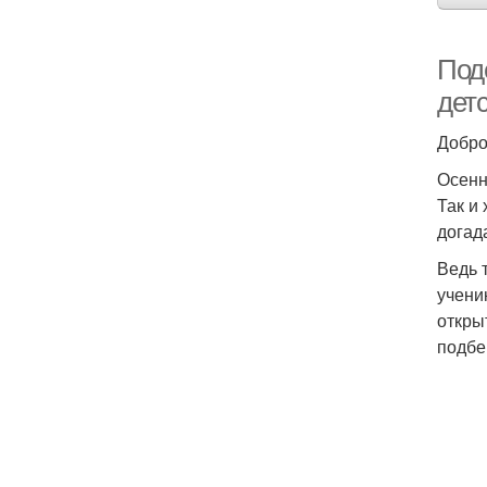
Под
дет
Добро
Осенн
Так и
догад
Ведь 
учени
открыт
подбе