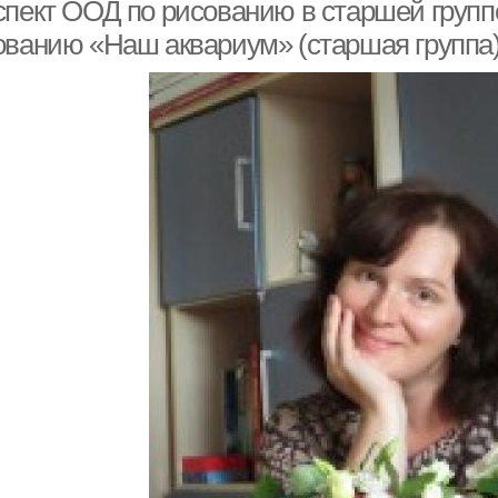
рисованию
спект ООД по рисованию в старшей группе
ованию «Наш аквариум» (старшая группа