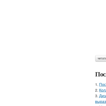
читат
Пос
1.
Пос
2.
Кол
3.
Диз
выраз