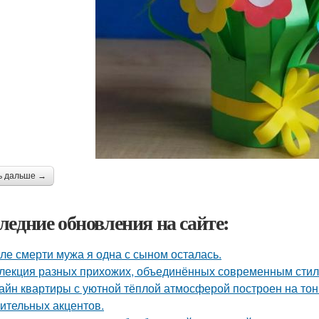
ь дальше →
ледние обновления на сайте:
ле смерти мужа я одна с сыном осталась.
лекция разных прихожих, объединённых современным стиле
айн квартиры с уютной тёплой атмосферой построен на тон
ительных акцентов.