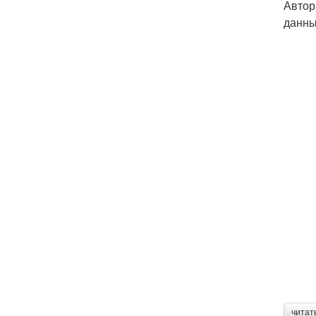
Автор
данны
читат