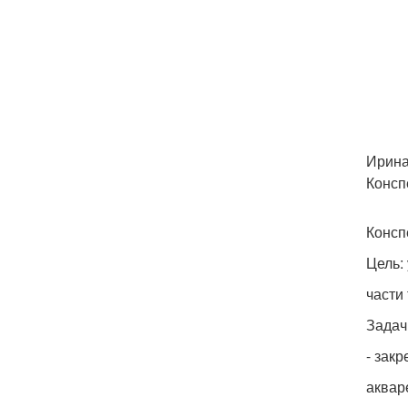
Ирина
Консп
Консп
Цель:
части 
Задач
- зак
аквар