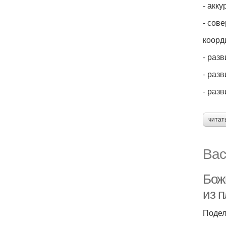
- акк
- сов
коорд
- раз
- раз
- раз
читат
Вас
Бож
из 
Подел