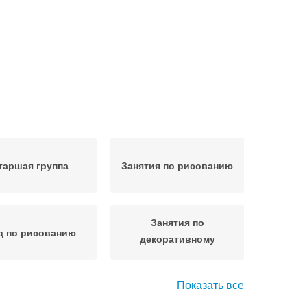
таршая группа
Занятия по рисованию
Занятия по
д по рисованию
декоративному
рисованию
Показать все