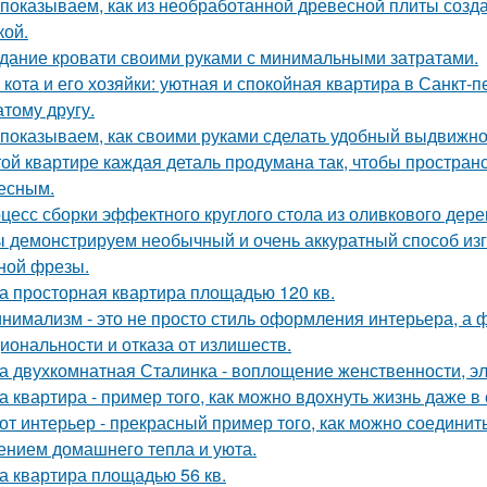
показываем, как из необработанной древесной плиты созда
кой.
дание кровати своими руками с минимальными затратами.
 кота и его хозяйки: уютная и спокойная квартира в Санкт-пе
атому другу.
показываем, как своими руками сделать удобный выдвижно
той квартире каждая деталь продумана так, чтобы простран
есным.
цесс сборки эффектного круглого стола из оливкового дер
 демонстрируем необычный и очень аккуратный способ изг
ной фрезы.
а просторная квартира площадью 120 кв.
нимализм - это не просто стиль оформления интерьера, а 
иональности и отказа от излишеств.
а двухкомнатная Сталинка - воплощение женственности, эле
а квартира - пример того, как можно вдохнуть жизнь даже 
от интерьер - прекрасный пример того, как можно соединит
нием домашнего тепла и уюта.
а квартира площадью 56 кв.