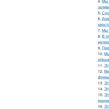
4.
Мы 
залив
5.
Соз
6.
Для
хвост
7.
Мы 
8.
В э
интер
9.
Про
10.
Мы
образ
11.
Эт
12.
Ми
функц
13.
Эт
14.
Эт
15.
Эт
ощуще
16.
Эт