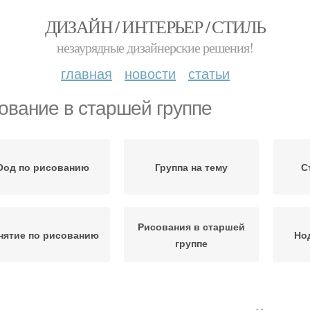
ДИЗАЙН / ИНТЕРЬЕР / СТИЛЬ
незаурядные дизайнерские решения!
главная
новости
статьи
ование в старшей группе
Оод по рисованию
Группа на тему
С
Рисования в старшей
нятие по рисованию
Но
группе
д по декоративному