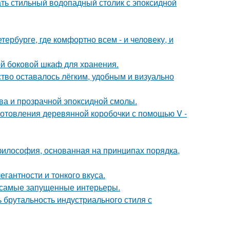
ть стильный водопадный столик с эпоксидной
тербурге, где комфортно всем - и человеку, и
й боковой шкаф для хранения.
ство оставалось лёгким, удобным и визуально
ева и прозрачной эпоксидной смолы.
отовления деревянной коробочки с помощью V -
философия, основанная на принципах порядка,
гантности и тонкого вкуса.
в самые запущенные интерьеры.
ь брутальность индустриального стиля с