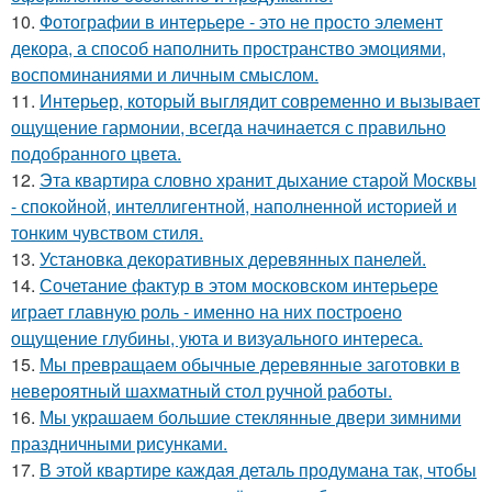
10.
Фотографии в интерьере - это не просто элемент
декора, а способ наполнить пространство эмоциями,
воспоминаниями и личным смыслом.
11.
Интерьер, который выглядит современно и вызывает
ощущение гармонии, всегда начинается с правильно
подобранного цвета.
12.
Эта квартира словно хранит дыхание старой Москвы
- спокойной, интеллигентной, наполненной историей и
тонким чувством стиля.
13.
Установка декоративных деревянных панелей.
14.
Сочетание фактур в этом московском интерьере
играет главную роль - именно на них построено
ощущение глубины, уюта и визуального интереса.
15.
Мы превращаем обычные деревянные заготовки в
невероятный шахматный стол ручной работы.
16.
Мы украшаем большие стеклянные двери зимними
праздничными рисунками.
17.
В этой квартире каждая деталь продумана так, чтобы