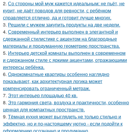
2.
Со стороны мой муж кажется идеальным: не пьёт, не
курит, не даёт поводов для ревности, с ребёнком
справляется отлично, да и готовит лучше многих.
3.
Решили с мужем закупить продукты на две недели.
4.
Современный интерьер выполнен в элегантной и
сдержанной стилистике с акцентом на благородные
материалы и продуманную геометрию пространства.
5.
Интерьер детской комнаты выполнен в современном
и сдержанном стиле с яркими акцентами, отражающими
интересы ребёнка.
6.
Однокомнатные квартиры особенно наглядно
показывают, как архитектурная логика может
компенсировать ограниченный метраж.
7.
Этот интерьер площадью 40 кв.
8.
Это гармония света, воздуха и практичности, особенно
ценная для компактных пространств.
9.
Тёмная кухня может выглядеть не только стильно и
эффектно, но и по-настоящему уютно - если подойти к
оформлению осознанно и продуманно.