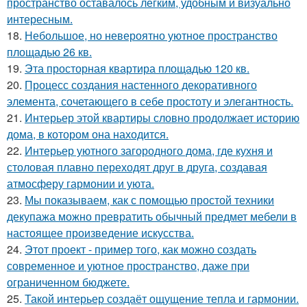
пространство оставалось лёгким, удобным и визуально
интересным.
18.
Небольшое, но невероятно уютное пространство
площадью 26 кв.
19.
Эта просторная квартира площадью 120 кв.
20.
Процесс создания настенного декоративного
элемента, сочетающего в себе простоту и элегантность.
21.
Интерьер этой квартиры словно продолжает историю
дома, в котором она находится.
22.
Интерьер уютного загородного дома, где кухня и
столовая плавно переходят друг в друга, создавая
атмосферу гармонии и уюта.
23.
Мы показываем, как с помощью простой техники
декупажа можно превратить обычный предмет мебели в
настоящее произведение искусства.
24.
Этот проект - пример того, как можно создать
современное и уютное пространство, даже при
ограниченном бюджете.
25.
Такой интерьер создаёт ощущение тепла и гармонии.