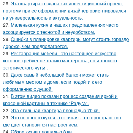
26.
Эта квартира создана как инвестиционный проект,
поэтому при её оформлении дизайнер ориентировался
на универсальность и актуальность.
27.
Маленькая кухня в наших представлениях часто
ассоциируется с теснотой и неудобством.
28.
Ошибки в планировке квартиры могут стоить гораздо
дороже, чем предполагается.
29.
Реставрация мебели - это настоящее искусство,
которое требует не только мастерства, но и тонкого
эстетического чутья.
30.
Даже самый небольшой балкон может стать
любимым местом в доме, если подойти к его
оформлению с душой.
31.
В этом видео показан процесс создания яркой и
красочной картины в технике "Радуга".
32.
Эта стильная квартира площадью 70 кв.
33.
Это не просто кухня - гостиная - это пространство,
где цвет становится настроением.
34.
Обзор кухни площадью 8 кв.