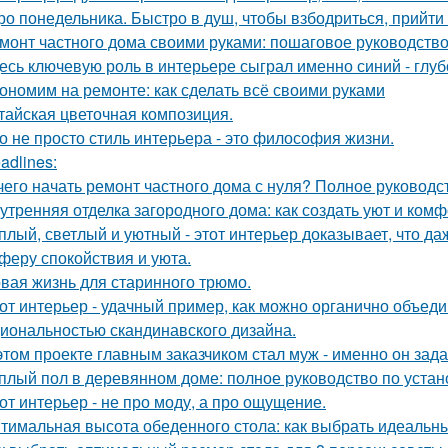
ро понедельника. Быстро в душ, чтобы взбодриться, прийти 
монт частного дома своими руками: пошаговое руководств
есь ключевую роль в интерьере сыграл именно синий - глу
ономим на ремонте: как сделать всё своими руками
тайская цветочная композиция.
о не просто стиль интерьера - это философия жизни.
adlines:
чего начать ремонт частного дома с нуля? Полное руководс
утренняя отделка загородного дома: как создать уют и ком
плый, светлый и уютный - этот интерьер доказывает, что д
феру спокойствия и уюта.
вая жизнь для старинного трюмо.
от интерьер - удачный пример, как можно органично объед
иональностью скандинавского дизайна.
этом проекте главным заказчиком стал муж - именно он за
плый пол в деревянном доме: полное руководство по устан
от интерьер - не про моду, а про ощущение.
тимальная высота обеденного стола: как выбрать идеальн