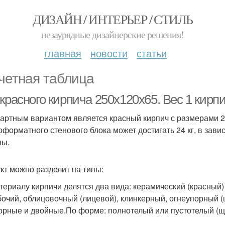
ДИЗАЙН / ИНТЕРЬЕР / СТИЛЬ
незаурядные дизайнерские решения!
главная
новости
статьи
четная таблица
красного кирпича 250х120х65. Вес 1 кирпи
артным вариантом является красный кирпич с размерами 25
оформатного стенового блока может достигать 24 кг, в зав
ны.
кт можно разделит на типы:
териалу кирпичи делятся два вида: керамический (красный
бочий, облицовочный (лицевой), клинкерный, огнеупорный 
орные и двойные.По форме: полнотелый или пустотелый (ще
.