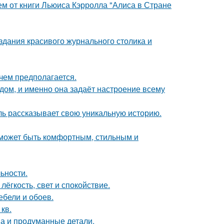
м от книги Льюиса Кэрролла "Алиса в Стране
здания красивого журнального столика и
чем предполагается.
в дом, и именно она задаёт настроение всему
таль рассказывает свою уникальную историю.
о может быть комфортным, стильным и
ьности.
лёгкость, свет и спокойствие.
ебели и обоев.
кв.
она и продуманные детали.