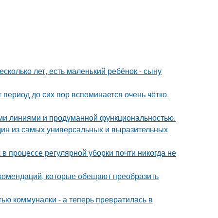
сколько лет, есть маленький ребёнок - сыну
 период до сих пор вспоминается очень чётко.
ыми линиями и продуманной функциональностью.
дин из самых универсальных и выразительных
 в процессе регулярной уборки почти никогда не
екомендаций, которые обещают преобразить
тью коммуналки - а теперь превратилась в