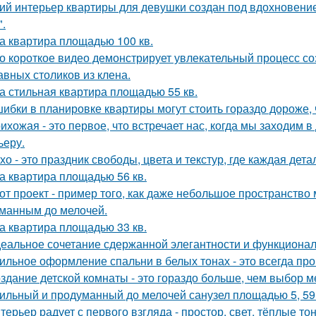
ий интерьер квартиры для девушки создан под вдохновение
".
а квартира площадью 100 кв.
о короткое видео демонстрирует увлекательный процесс со
авных столиков из клена.
а стильная квартира площадью 55 кв.
ибки в планировке квартиры могут стоить гораздо дороже, 
ихожая - это первое, что встречает нас, когда мы заходим 
ьеру.
хо - это праздник свободы, цвета и текстур, где каждая де
а квартира площадью 56 кв.
от проект - пример того, как даже небольшое пространств
манным до мелочей.
а квартира площадью 33 кв.
еальное сочетание сдержанной элегантности и функционал
ильное оформление спальни в белых тонах - это всегда про 
здание детской комнаты - это гораздо больше, чем выбор м
ильный и продуманный до мелочей санузел площадью 5, 59 
терьер радует с первого взгляда - простор, свет, тёплые т