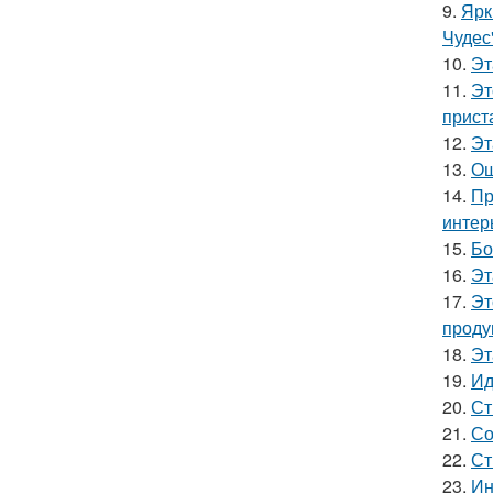
9.
Ярк
Чудес
10.
Эт
11.
Эт
прист
12.
Эт
13.
Ош
14.
Пр
интер
15.
Бо
16.
Эт
17.
Эт
проду
18.
Эт
19.
Ид
20.
Ст
21.
Со
22.
Ст
23.
Ин