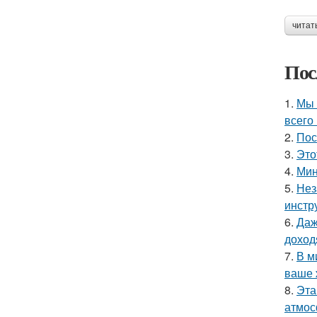
читат
Пос
1.
Мы 
всего 
2.
Пос
3.
Это
4.
Мин
5.
Нез
инстр
6.
Даж
доход
7.
В м
ваше 
8.
Эта
атмос