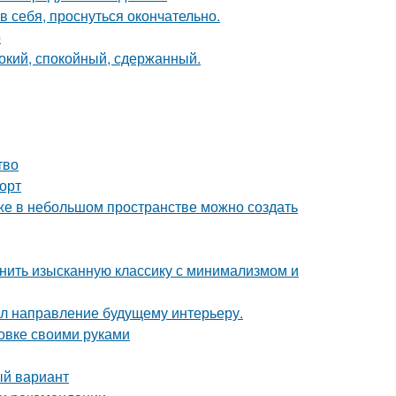
в себя, проснуться окончательно.
о
бокий, спокойный, сдержанный.
тво
форт
аже в небольшом пространстве можно создать
инить изысканную классику с минимализмом и
дал направление будущему интерьеру.
овке своими руками
ый вариант