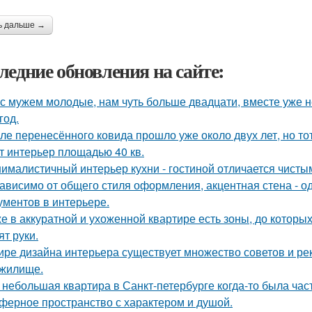
ь дальше →
ледние обновления на сайте:
с мужем молодые, нам чуть больше двадцати, вместе уже не
год.
ле перенесённого ковида прошло уже около двух лет, но тот
т интерьер площадью 40 кв.
ималистичный интерьер кухни - гостиной отличается чист
ависимо от общего стиля оформления, акцентная стена - о
ументов в интерьере.
е в аккуратной и ухоженной квартире есть зоны, до которых
ят руки.
ире дизайна интерьера существует множество советов и р
жилище.
 небольшая квартира в Санкт-петербурге когда-то была час
ферное пространство с характером и душой.