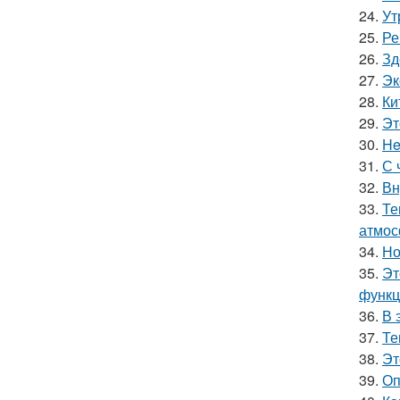
24.
Ут
25.
Ре
26.
Зд
27.
Эк
28.
Ки
29.
Эт
30.
He
31.
С 
32.
Вн
33.
Те
атмос
34.
Но
35.
Эт
функц
36.
В 
37.
Те
38.
Эт
39.
Оп