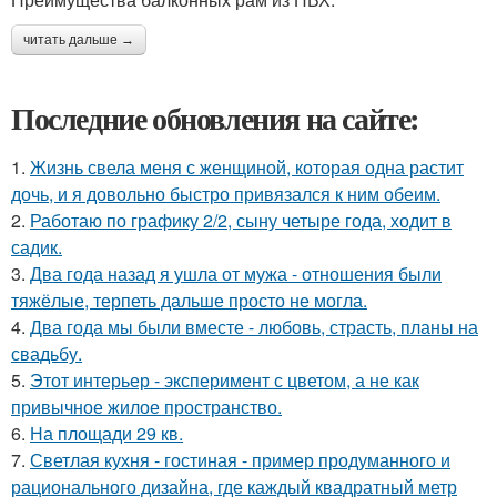
читать дальше →
Последние обновления на сайте:
1.
Жизнь свела меня с женщиной, которая одна растит
дочь, и я довольно быстро привязался к ним обеим.
2.
Работаю по графику 2/2, сыну четыре года, ходит в
садик.
3.
Два года назад я ушла от мужа - отношения были
тяжёлые, терпеть дальше просто не могла.
4.
Два года мы были вместе - любовь, страсть, планы на
свадьбу.
5.
Этот интерьер - эксперимент с цветом, а не как
привычное жилое пространство.
6.
На площади 29 кв.
7.
Светлая кухня - гостиная - пример продуманного и
рационального дизайна, где каждый квадратный метр