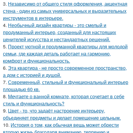
3.
Независимо от общего стиля оформления, акцентная
стена - один из самых универсальных и выразительных
инструментов в интерьере.
4.
Необычный дизайн квартиры - это смелый и
продуманный интерьер, созданный для настоящих
ценителей искусства и нестандартных решений.
5.
Проект уютной и продуманной квартиры для молодой
семьи, где каждая деталь работает на гармонию,
комфорт и функциональность.
6.
Эта квартира - не просто современное пространство,
а дом с историей и душой.
7.
Современный, стильный и функциональный интерьер
площадью 60 кв.
8.
Мечтаете о ванной комнате, которая сочетает в себе
стиль и функциональность?
9.
Цвет - то, что задаёт настроение интерьеру,
объединяет предметы и делает помещение цельным.
10.
История о том, как обычная вещь может обрести
вторую жизнь благодаря вниманию, терпению и