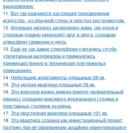
вдохновению.
11.
Вот так рождается настоящее произведение
искусства - из обычной стены и простых инструментов.
12.
Интерьер уютного загородного дома, где кухня и
столовая плавно переходят друг в друга, создавая
атмосферу гармонии и уюта.
13.
Ещё не так давно стеклоблоки считались сугубо
утилитарным материалом и применялись
преимущественно в технических или нежилых
помещениях.
14.
Небольшие апартаменты площадью 38 кв.
15.
Эта уютная квартира площадью 39 кв.
16.
Это короткое видео демонстрирует увлекательный
процесс создания красивого журнального столика и
приставных столиков из клена.
17.
Эта просторная квартира площадью 101 кв.
18.
Эта квартира создана как инвестиционный проект,
поэтому при её оформлении дизайнер ориентировался