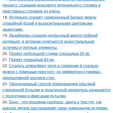
процесс создания красивого журнального столика и
приставных столиков из клена.
18.
Интерьер создаёт гармоничный баланс между
спокойной базой и выразительными цветовыми
акцентами.
19.
Дизайнеры создали необычный многослойный
интерьер, в котором сочетаются индустриальная
эстетика и уютные элементы.
20.
Проект небольшой студии площадью 25 кв.
21.
Проект площадью 83 кв.
22.
Создать атмосферу уюта и гармонии в спальне
можно с помощью простого, но эффектного приёма -
декоративной росписи стен.
23.
Оригинальный способ превращения обычной
стеклянной бутылки в практичный держатель начинается
с подготовки и фиксации бутылки.
24.
Бохо - это праздник свободы, цвета и текстур, где
каждая деталь рассказывает свою уникальную историю.