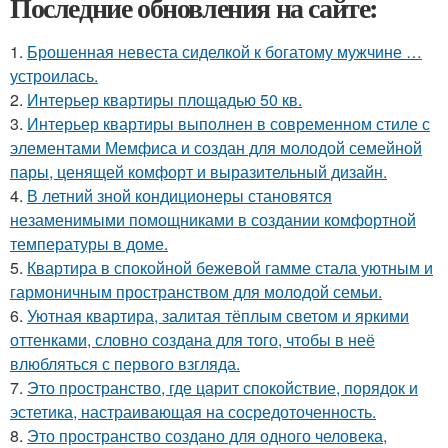
Последние обновления на сайте:
1.
Брошенная невеста сиделкой к богатому мужчине …
устроилась.
2.
Интерьер квартиры площадью 50 кв.
3.
Интерьер квартиры выполнен в современном стиле с
элементами Мемфиса и создан для молодой семейной
пары, ценящей комфорт и выразительный дизайн.
4.
В летний зной кондиционеры становятся
незаменимыми помощниками в создании комфортной
температуры в доме.
5.
Квартира в спокойной бежевой гамме стала уютным и
гармоничным пространством для молодой семьи.
6.
Уютная квартира, залитая тёплым светом и яркими
оттенками, словно создана для того, чтобы в неё
влюбляться с первого взгляда.
7.
Это пространство, где царит спокойствие, порядок и
эстетика, настраивающая на сосредоточенность.
8.
Это пространство создано для одного человека,