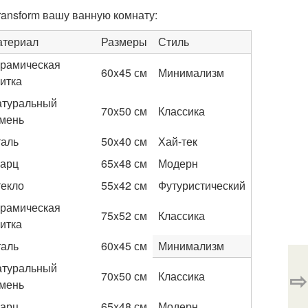
ransform вашу ванную комнату:
атериал
Размеры
Стиль
рамическая
60x45 см
Минимализм
итка
атуральный
70x50 см
Классика
мень
аль
50x40 см
Хай-тек
арц
65x48 см
Модерн
екло
55x42 см
Футуристический
рамическая
75x52 см
Классика
итка
аль
60x45 см
Минимализм
атуральный
⇨
70x50 см
Классика
мень
арц
65x48 см
Модерн