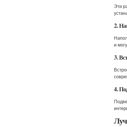
Эти р
устан
2. Н
Напол
и мог
3. В
Встро
совре
4. П
Подве
интер
Луч