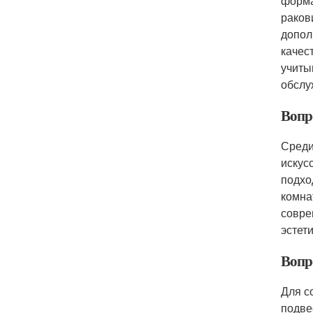
форма
раков
допол
качес
учиты
обслу
Вопр
Среди
искус
подхо
комна
совре
эстет
Вопр
Для с
подве