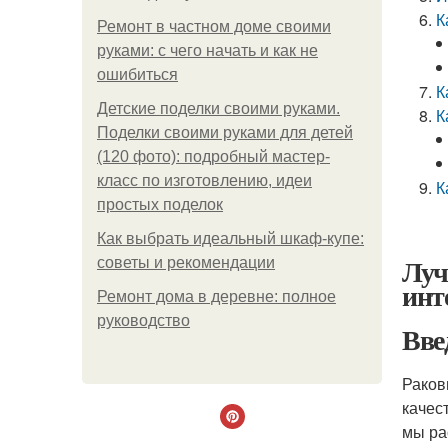
К
Ремонт в частном доме своими
руками: с чего начать и как не
ошибиться
К
Детские поделки своими руками.
К
Поделки своими руками для детей
(120 фото): подробный мастер-
класс по изготовлению, идеи
К
простых поделок
Как выбрать идеальный шкаф-купе:
Луч
советы и рекомендации
инт
Ремонт дома в деревне: полное
руководство
Вве
Раков
качес
мы ра