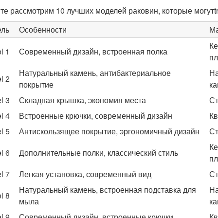
те рассмотрим 10 лучших моделей раковин, которые могутt
ель
Особенности
М
Ке
l 1
Современный дизайн, встроенная полка
пл
Натуральный камень, антибактериальное
Н
l 2
покрытие
ка
l 3
Складная крышка, экономия места
Ст
l 4
Встроенные крючки, современный дизайн
Кв
l 5
Антискользящее покрытие, эргономичный дизайн
Ст
Ке
l 6
Дополнительные полки, классический стиль
пл
l 7
Легкая установка, современный вид
Ст
Натуральный камень, встроенная подставка для
Н
l 8
мыла
ка
l 9
Современный дизайн, встроенные крючки
Кв