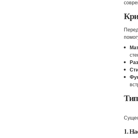
совре
Кри
Перед
помог
Ма
сте
Ра
Ст
Фу
вст
Тип
Сущес
1. Н