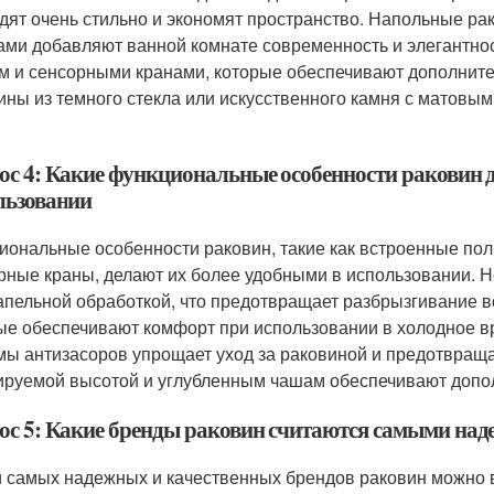
дят очень стильно и экономят пространство. Напольные ра
ми добавляют ванной комнате современность и элегантно
м и сенсорными кранами, которые обеспечивают дополнител
ины из темного стекла или искусственного камня с матов
ос 4: Какие функциональные особенности раковин д
льзовании
иональные особенности раковин, такие как встроенные пол
рные краны, делают их более удобными в использовании. 
апельной обработкой, что предотвращает разбрызгивание в
ые обеспечивают комфорт при использовании в холодное вр
мы антизасоров упрощает уход за раковиной и предотвращае
ируемой высотой и углубленным чашам обеспечивают допо
ос 5: Какие бренды раковин считаются самыми на
 самых надежных и качественных брендов раковин можно выде