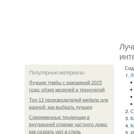
Луч
инт
Сод
Популярные материалы
Л
Лучшие тумбы с раковиной 2025
года: обзор моделей и технологий
Топ-12 производителей мебели для
ванной: как выбрать лучшее
С
Современные тенденции в
К
внутренней отделке частного дома:
К
как создать уют и стиль
И