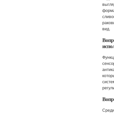
выгля
форма
сливо
раков
вид.
Вопр
испо
Функц
сенсо
антик
котор
систе
регул
Вопр
Среди