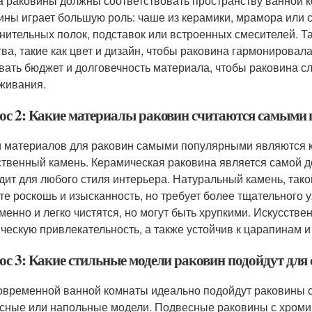
 раковины должны соответствовать пространству ванной к
ины играет большую роль: чаше из керамики, мрамора или с
нительных полок, подставок или встроенных смесителей. Та
тва, такие как цвет и дизайн, чтобы раковина гармонировал
вать бюджет и долговечность материала, чтобы раковина сл
живания.
ос 2: Какие материалы раковин считаются самыми
 материалов для раковин самыми популярными являются ке
ственный камень. Керамическая раковина является самой до
дит для любого стиля интерьера. Натуральный камень, тако
те роскошь и изысканность, но требует более тщательного
менно и легко чистятся, но могут быть хрупкими. Искусстве
ическую привлекательность, а также устойчив к царапинам и
ос 3: Какие стильные модели раковин подойдут для
овременной ванной комнаты идеально подойдут раковины с
сные или напольные модели. Подвесные раковины с хром