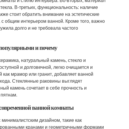
омнаты и стилю интерьера. Во-вторых, материал
текла. В-третьих, функциональность: наличие
кже стоит обратить внимание на эстетические
а с общим интерьером ванной. Кроме того, важно
ужила долго и не требовала частого
 популярными и почему
рамика, натуральный камень, стекло и
ступной и долговечной, легко очищается и
й как мрамор или гранит, добавляет ванной
 ухода. Стеклянные раковины выглядят
нный камень сочетает в себе прочность и
 пятнам.
 современной ванной комнаты
 минималистским дизайном, такие как
ированными кранами и геометричными формами