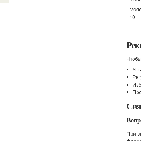
Mode
10
Рек
Чтобы
Уст
Рег
Изб
Про
Свя
Вопр
При в