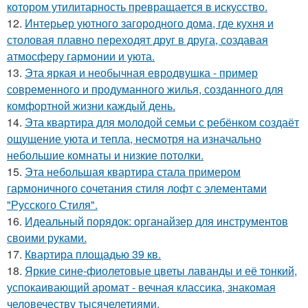
котором утилитарность превращается в искусство.
12.
Интерьер уютного загородного дома, где кухня и
столовая плавно переходят друг в друга, создавая
атмосферу гармонии и уюта.
13.
Эта яркая и необычная евродвушка - пример
современного и продуманного жилья, созданного для
комфортной жизни каждый день.
14.
Эта квартира для молодой семьи с ребёнком создаёт
ощущение уюта и тепла, несмотря на изначально
небольшие комнаты и низкие потолки.
15.
Эта небольшая квартира стала примером
гармоничного сочетания стиля лофт с элементами
"Русского Стиля".
16.
Идеальный порядок: органайзер для инструментов
своими руками.
17.
Квартира площадью 39 кв.
18.
Яркие сине-фиолетовые цветы лаванды и её тонкий,
успокаивающий аромат - вечная классика, знакомая
человечеству тысячелетиями.