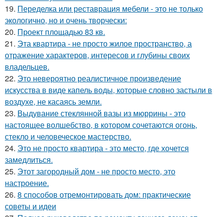
19.
Переделка или реставрация мебели - это не только
экологично, но и очень творчески:
20.
Проект площадью 83 кв.
21.
Эта квартира - не просто жилое пространство, а
отражение характеров, интересов и глубины своих
владельцев.
22.
Это невероятно реалистичное произведение
искусства в виде капель воды, которые словно застыли в
воздухе, не касаясь земли.
23.
Выдувание стеклянной вазы из мюррины - это
настоящее волшебство, в котором сочетаются огонь,
стекло и человеческое мастерство.
24.
Это не просто квартира - это место, где хочется
замедлиться.
25.
Этот загородный дом - не просто место, это
настроение.
26.
8 способов отремонтировать дом: практические
советы и идеи