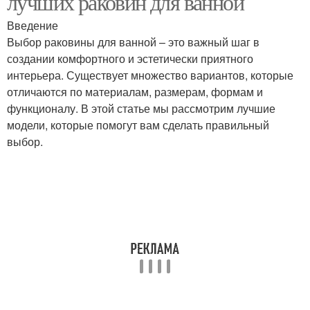
лучших раковин для ванной
Введение
Выбор раковины для ванной – это важный шаг в
создании комфортного и эстетически приятного
Настенная раковина
Напольная раковина
интерьера. Существует множество вариантов, которые
отличаются по материалам, размерам, формам и
функционалу. В этой статье мы рассмотрим лучшие
Раковина с
модели, которые помогут вам сделать правильный
антибактериальным
Раковина с системой
выбор.
покрытием
Раковина с
Раковина с подставкой
перегородкой