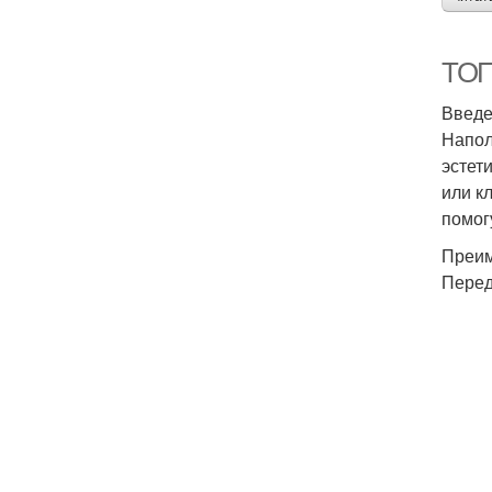
ТОП
Введ
Напол
эстет
или к
помог
Преим
Перед