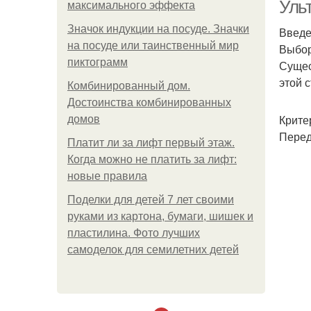
Уль
максимального эффекта
Значок индукции на посуде. Значки
Введ
на посуде или таинственный мир
Выбор
пиктограмм
Сущес
этой 
Комбинированный дом.
Достоинства комбинированных
Крите
домов
Перед
Платит ли за лифт первый этаж.
Когда можно не платить за лифт:
новые правила
Поделки для детей 7 лет своими
руками из картона, бумаги, шишек и
пластилина. Фото лучших
самоделок для семилетних детей