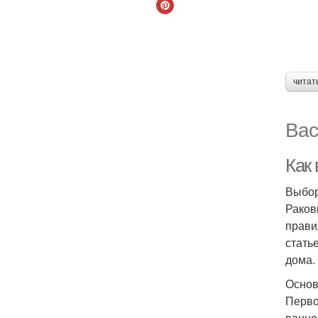
читат
Вас
Как
Выбор
Раков
прави
стать
дома.
Основ
Перво
ванно