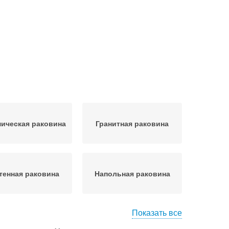
ическая раковина
Гранитная раковина
тенная раковина
Напольная раковина
Показать все
Раковина с
Раковины по способу