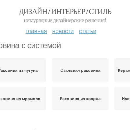
ДИЗАЙН / ИНТЕРЬЕР / СТИЛЬ
незаурядные дизайнерские решения!
главная
новости
статьи
овина с системой
Раковина из чугуна
Стальная раковина
Керам
аковина из мрамора
Раковина из кварца
Нас
Раковина с
Раковина с подставкой
нтибактериальным