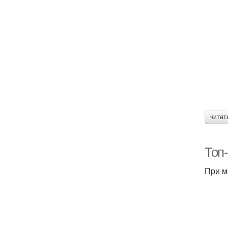
читат
Топ
При м