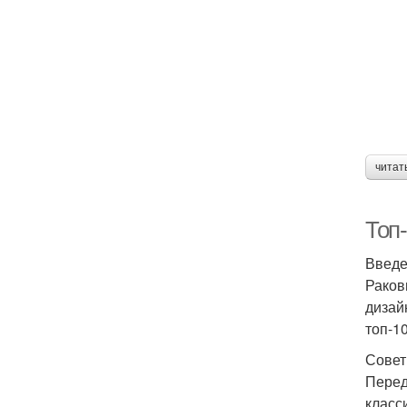
читат
Топ-
Введ
Раков
дизай
топ-1
Совет
Перед
класс