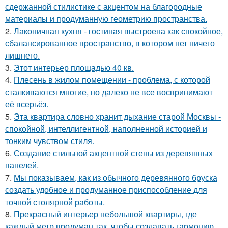
сдержанной стилистике с акцентом на благородные
материалы и продуманную геометрию пространства.
2.
Лаконичная кухня - гостиная выстроена как спокойное,
сбалансированное пространство, в котором нет ничего
лишнего.
3.
Этот интерьер площадью 40 кв.
4.
Плесень в жилом помещении - проблема, с которой
сталкиваются многие, но далеко не все воспринимают
её всерьёз.
5.
Эта квартира словно хранит дыхание старой Москвы -
спокойной, интеллигентной, наполненной историей и
тонким чувством стиля.
6.
Создание стильной акцентной стены из деревянных
панелей.
7.
Мы показываем, как из обычного деревянного бруска
создать удобное и продуманное приспособление для
точной столярной работы.
8.
Прекрасный интерьер небольшой квартиры, где
каждый метр продуман так, чтобы создавать гармонию,