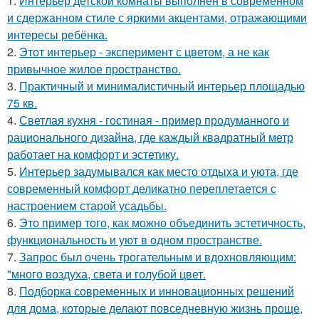
1.
Интерьер детской комнаты выполнен в современном
и сдержанном стиле с яркими акцентами, отражающими
интересы ребёнка.
2.
Этот интерьер - эксперимент с цветом, а не как
привычное жилое пространство.
3.
Практичный и минималистичный интерьер площадью
75 кв.
4.
Светлая кухня - гостиная - пример продуманного и
рационального дизайна, где каждый квадратный метр
работает на комфорт и эстетику.
5.
Интерьер задумывался как место отдыха и уюта, где
современный комфорт деликатно переплетается с
настроением старой усадьбы.
6.
Это пример того, как можно объединить эстетичность,
функциональность и уют в одном пространстве.
7.
Запрос был очень трогательным и вдохновляющим:
"много воздуха, света и голубой цвет.
8.
Подборка современных и инновационных решений
для дома, которые делают повседневную жизнь проще,