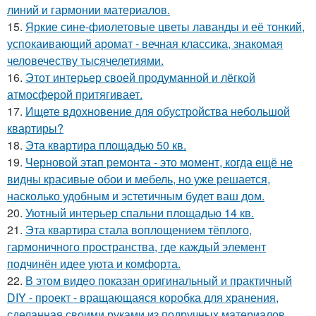
линий и гармонии материалов.
15.
Яркие сине-фиолетовые цветы лаванды и её тонкий,
успокаивающий аромат - вечная классика, знакомая
человечеству тысячелетиями.
16.
Этот интерьер своей продуманной и лёгкой
атмосферой притягивает.
17.
Ищете вдохновение для обустройства небольшой
квартиры?
18.
Эта квартира площадью 50 кв.
19.
Черновой этап ремонта - это момент, когда ещё не
видны красивые обои и мебель, но уже решается,
насколько удобным и эстетичным будет ваш дом.
20.
Уютный интерьер спальни площадью 14 кв.
21.
Эта квартира стала воплощением тёплого,
гармоничного пространства, где каждый элемент
подчинён идее уюта и комфорта.
22.
В этом видео показан оригинальный и практичный
DIY - проект - вращающаяся коробка для хранения,
сделанная своими руками из подручных материалов.