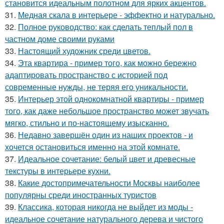
становится идеальным полотном для ярких акцентов.
31.
Медная скала в интерьере - эффектно и натурально.
32.
Полное руководство: как сделать теплый пол в
частном доме своими руками
33.
Настоящий художник среди цветов.
34.
Эта квартира - пример того, как можно бережно
адаптировать пространство с историей под
современные нужды, не теряя его уникальности.
35.
Интерьер этой однокомнатной квартиры - пример
того, как даже небольшое пространство может звучать
мягко, стильно и по-настоящему изысканно.
36.
Недавно завершён один из наших проектов - и
хочется остановиться именно на этой комнате.
37.
Идеальное сочетание: белый цвет и древесные
текстуры в интерьере кухни.
38.
Какие достопримечательности Москвы наиболее
популярны среди иностранных туристов
39.
Классика, которая никогда не выйдет из моды -
идеальное сочетание натурального дерева и чистого