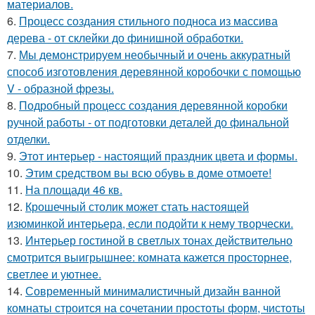
материалов.
6.
Процесс создания стильного подноса из массива
дерева - от склейки до финишной обработки.
7.
Мы демонстрируем необычный и очень аккуратный
способ изготовления деревянной коробочки с помощью
V - образной фрезы.
8.
Подробный процесс создания деревянной коробки
ручной работы - от подготовки деталей до финальной
отделки.
9.
Этот интерьер - настоящий праздник цвета и формы.
10.
Этим средством вы всю обувь в доме отмоете!
11.
На площади 46 кв.
12.
Крошечный столик может стать настоящей
изюминкой интерьера, если подойти к нему творчески.
13.
Интерьер гостиной в светлых тонах действительно
смотрится выигрышнее: комната кажется просторнее,
светлее и уютнее.
14.
Современный минималистичный дизайн ванной
комнаты строится на сочетании простоты форм, чистоты