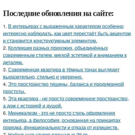
Последние обновления на сайте:
1.
В интерьерах с выраженным характером особенно
интересно наблюдать, как цвет перестаёт быть акцентом
и становится конструктивным элементом.
2.
Коллекция разных прихожих, объединённых
современным стилем, мягкой эстетикой и вниманием к
деталям.
3.
Современная квартира в тёмных тонах выглядит
выразительно, стильно и уверенно.
4.
Это пространство тишины, баланса и продуманной
простоты.
5.
Эта квартира - не просто современное пространство,
а дом с историей и душой.
6.
Минимализм - это не просто стиль оформления
интерьера, а философия, основанная на принципах
порядка, функциональности и отказа от излишеств.
7.
Небольшая студия площадью 29 кв.