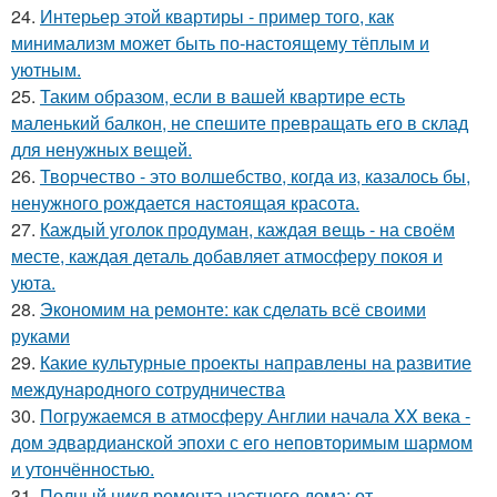
24.
Интерьер этой квартиры - пример того, как
минимализм может быть по-настоящему тёплым и
уютным.
25.
Таким образом, если в вашей квартире есть
маленький балкон, не спешите превращать его в склад
для ненужных вещей.
26.
Творчество - это волшебство, когда из, казалось бы,
ненужного рождается настоящая красота.
27.
Каждый уголок продуман, каждая вещь - на своём
месте, каждая деталь добавляет атмосферу покоя и
уюта.
28.
Экономим на ремонте: как сделать всё своими
руками
29.
Какие культурные проекты направлены на развитие
международного сотрудничества
30.
Погружаемся в атмосферу Англии начала XX века -
дом эдвардианской эпохи с его неповторимым шармом
и утончённостью.
31.
Полный цикл ремонта частного дома: от