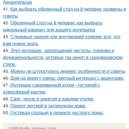
Архангельска
41.
Как выбрать обеденный стол на 8 человек: размеры и
советы
42.
Обеденный стол на 8 человек: как выбрать
идеальный вариант для вашего интерьера
43.
Стеновые панели для внутренней отделки: всё, что
вам нужно знать
44.
Этот интерьер - воплощение чистоты, порядка и
функциональности, которые так ценят в скандинавском
стиле.
45.
Можно ли штукатурить дерево: особенности и советы
46.
Дом на берегу озера: светлый интерьер с акцентами.
47.
Интерьер современной кухни - гостиной с
атмосферой кантри.
48.
Свет, тепло и энергия в каждом уголке.
49.
Проект детской в загородном доме.
50.
Гостевая спальня в проекте частного дома.
© 2026 Дизайн / интерьер / стиль