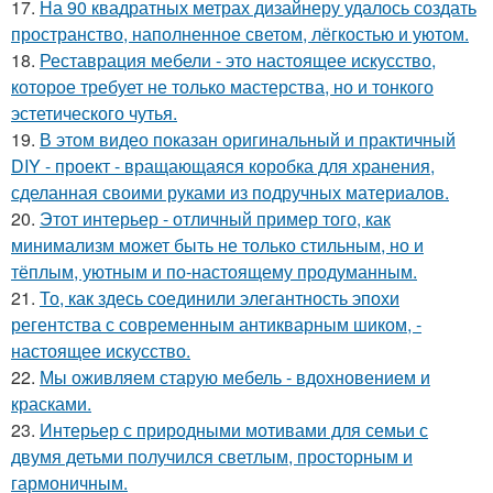
17.
На 90 квадратных метрах дизайнеру удалось создать
пространство, наполненное светом, лёгкостью и уютом.
18.
Реставрация мебели - это настоящее искусство,
которое требует не только мастерства, но и тонкого
эстетического чутья.
19.
В этом видео показан оригинальный и практичный
DIY - проект - вращающаяся коробка для хранения,
сделанная своими руками из подручных материалов.
20.
Этот интерьер - отличный пример того, как
минимализм может быть не только стильным, но и
тёплым, уютным и по-настоящему продуманным.
21.
То, как здесь соединили элегантность эпохи
регентства с современным антикварным шиком, -
настоящее искусство.
22.
Мы оживляем старую мебель - вдохновением и
красками.
23.
Интерьер с природными мотивами для семьи с
двумя детьми получился светлым, просторным и
гармоничным.