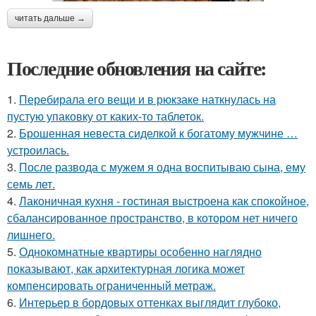
читать дальше →
Последние обновления на сайте:
1.
Перебирала его вещи и в рюкзаке наткнулась на
пустую упаковку от каких-то таблеток.
2.
Брошенная невеста сиделкой к богатому мужчине …
устроилась.
3.
После развода с мужем я одна воспитываю сына, ему
семь лет.
4.
Лаконичная кухня - гостиная выстроена как спокойное,
сбалансированное пространство, в котором нет ничего
лишнего.
5.
Однокомнатные квартиры особенно наглядно
показывают, как архитектурная логика может
компенсировать ограниченный метраж.
6.
Интерьер в бордовых оттенках выглядит глубоко,