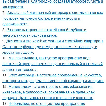
выразительно и благородно, создавая атмосферу уюта и
камерности.
7.
Изысканный лаконичный интерьер в светлых оттенках
построен на тонком балансе элегантности и
сдержанности.
8.
Розовое настроение во всей своей глубине и
многогранности раскрывается.
9.
Для кота и его хозяйки: уютная и спокойная квартира в
Санкт-петербурге, где комфортно всем - и человеку, и
хвостатому другу.
10.
Мы показываем, как пустое пространство под
лестницей превращается в функциональный и стильный
элемент интерьера.
11.
Этот интерьер - настоящее произведение искусства,
в котором каждая деталь имеет свой характер и историю.
12.
Минимализм - это не просто стиль оформления
интерьера, а философия, основанная на принципах
порядка, функциональности и отказа от излишеств.
13.
Небольшое, но очень уютное пространство