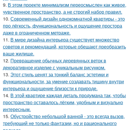
9.
В этом проекте минимализм переосмыслен как живое,
чувственное пространство, а не строгий набор правил.
10.
Современный дизайн однокомнатной квартиры - это
про лёгкость, функциональность и ощущение простора
даже в ограниченном метраже.
11.
В мире дизайна интерьера существует множество
советов и рекомендаций, которые обещают преобразить
ваше жилище.
12.
Превращение обычных деревянных веток в
декоративное изделие с уникальным рисунком.
13.
Этот стиль ценят за тонкий баланс эстетики и
функциональности, за умение создавать тишину внутри
интерьера и ощущение близости к природе.
14.
В этой квартире каждая деталь продумана так, чтобы
пространство оставалось лёгким, удобным и визуально
интересным.
15.
Обустройство небольшой ванной - это всегда вызов,
требующий не только фантазии, но и рационального