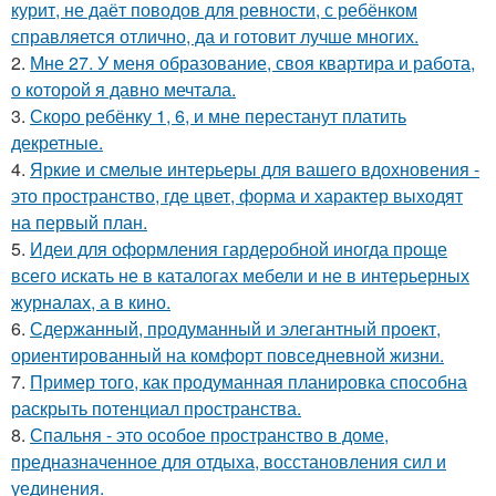
курит, не даёт поводов для ревности, с ребёнком
справляется отлично, да и готовит лучше многих.
2.
Мне 27. У меня образование, своя квартира и работа,
о которой я давно мечтала.
3.
Скоро ребёнку 1, 6, и мне перестанут платить
декретные.
4.
Яркие и смелые интерьеры для вашего вдохновения -
это пространство, где цвет, форма и характер выходят
на первый план.
5.
Идеи для оформления гардеробной иногда проще
всего искать не в каталогах мебели и не в интерьерных
журналах, а в кино.
6.
Сдержанный, продуманный и элегантный проект,
ориентированный на комфорт повседневной жизни.
7.
Пример того, как продуманная планировка способна
раскрыть потенциал пространства.
8.
Спальня - это особое пространство в доме,
предназначенное для отдыха, восстановления сил и
уединения.