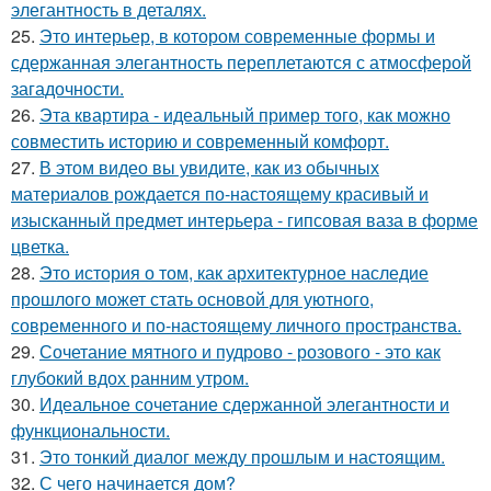
элегантность в деталях.
25.
Это интерьер, в котором современные формы и
сдержанная элегантность переплетаются с атмосферой
загадочности.
26.
Эта квартира - идеальный пример того, как можно
совместить историю и современный комфорт.
27.
В этом видео вы увидите, как из обычных
материалов рождается по-настоящему красивый и
изысканный предмет интерьера - гипсовая ваза в форме
цветка.
28.
Это история о том, как архитектурное наследие
прошлого может стать основой для уютного,
современного и по-настоящему личного пространства.
29.
Сочетание мятного и пудрово - розового - это как
глубокий вдох ранним утром.
30.
Идеальное сочетание сдержанной элегантности и
функциональности.
31.
Это тонкий диалог между прошлым и настоящим.
32.
С чего начинается дом?